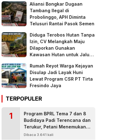
Aliansi Bongkar Dugaan
Tambang Ilegal di
Probolinggo, APH Diminta
Telusuri Rantai Pasok Semen
Diduga Terobos Hutan Tanpa
Izin, CV Melangkah Maju
Dilaporkan Gunakan
Kawasan Hutan untuk Jalur
Tambang
Rumah Reyot Warga Kejayan
Disulap Jadi Layak Huni
Lewat Program CSR PT Tirta
Fresindo Jaya
TERPOPULER
1
Program BPRL Tema 7 dan 8
Budidaya Padi Terencana dan
Terukur, Petani Menemukan
Penanggulangan Hama
Dibaca 3.641 kali