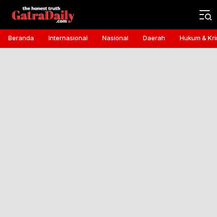
Gatra Daily
the honest truth
Beranda
Internasional
Nasional
Daerah
Hukum & Kri