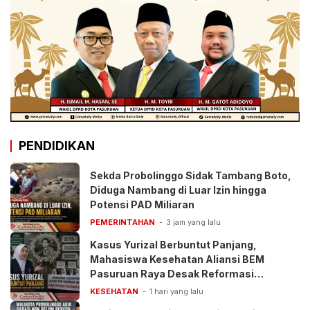
PENDIDIKAN
Sekda Probolinggo Sidak Tambang Boto,
Diduga Nambang di Luar Izin hingga
Potensi PAD Miliaran
PEMERINTAHAN
3 jam yang lalu
Kasus Yurizal Berbuntut Panjang,
Mahasiswa Kesehatan Aliansi BEM
Pasuruan Raya Desak Reformasi
Pelayanan BPJS
KESEHATAN
1 hari yang lalu