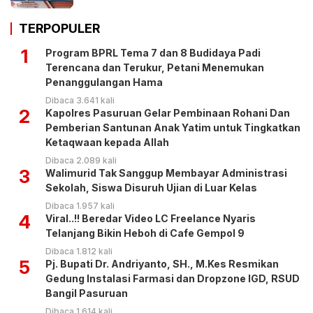
TERPOPULER
1
Program BPRL Tema 7 dan 8 Budidaya Padi
Terencana dan Terukur, Petani Menemukan
Penanggulangan Hama
Dibaca 3.641 kali
2
Kapolres Pasuruan Gelar Pembinaan Rohani Dan
Pemberian Santunan Anak Yatim untuk Tingkatkan
Ketaqwaan kepada Allah
Dibaca 2.089 kali
3
Walimurid Tak Sanggup Membayar Administrasi
Sekolah, Siswa Disuruh Ujian di Luar Kelas
Dibaca 1.957 kali
4
Viral..!! Beredar Video LC Freelance Nyaris
Telanjang Bikin Heboh di Cafe Gempol 9
Dibaca 1.812 kali
5
Pj. Bupati Dr. Andriyanto, SH., M.Kes Resmikan
Gedung Instalasi Farmasi dan Dropzone IGD, RSUD
Bangil Pasuruan
Dibaca 1.614 kali