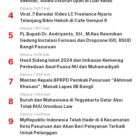
Sekolah, Siswa Disuruh Ujian di Luar Kelas
Dibaca 1.957 kali
4
Viral..!! Beredar Video LC Freelance Nyaris
Telanjang Bikin Heboh di Cafe Gempol 9
Dibaca 1.817 kali
5
Pj. Bupati Dr. Andriyanto, SH., M.Kes Resmikan
Gedung Instalasi Farmasi dan Dropzone IGD, RSUD
Bangil Pasuruan
Dibaca 1.616 kali
6
Hasil Sidang Isbat 2024 dan Imbauan Kemenag
Perbedaan Awal Puasa NU dan Muhamadiyah
Dibaca 1.446 kali
7
Mantan Kepala BPKPD Pemkab Pasuruan “Akhmad
Khasani” ; Masuk Lapas IIB Bangil
Dibaca 1.444 kali
8
Buruh dan Mahasiswa di Yogyakarta Gelar Aksi
Tolak RUU Omnibus Law
Dibaca 1.428 kali
9
MyRepublic Indonesia Telah Hadir di 4 Kecamatan
Kota Pasuruan dan Akan Beri Pelayanan Terbaik
Untuk Pelanggan