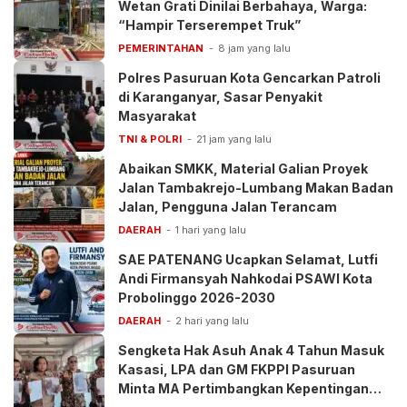
Wetan Grati Dinilai Berbahaya, Warga:
“Hampir Terserempet Truk”
PEMERINTAHAN
8 jam yang lalu
Polres Pasuruan Kota Gencarkan Patroli
di Karanganyar, Sasar Penyakit
Masyarakat
TNI & POLRI
21 jam yang lalu
Abaikan SMKK, Material Galian Proyek
Jalan Tambakrejo-Lumbang Makan Badan
Jalan, Pengguna Jalan Terancam
DAERAH
1 hari yang lalu
SAE PATENANG Ucapkan Selamat, Lutfi
Andi Firmansyah Nahkodai PSAWI Kota
Probolinggo 2026-2030
DAERAH
2 hari yang lalu
Sengketa Hak Asuh Anak 4 Tahun Masuk
Kasasi, LPA dan GM FKPPI Pasuruan
Minta MA Pertimbangkan Kepentingan