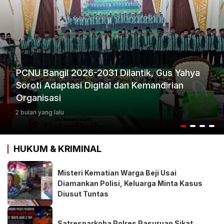
CNU Bangil 2026-2031 Dilantik, Gus Yahya
oroti Adaptasi Digital dan Kemandirian
K
rganisasi
K
bulan yang lalu
3 
HUKUM & KRIMINAL
Misteri Kematian Warga Beji Usai
Diamankan Polisi, Keluarga Minta Kasus
Diusut Tuntas
Satresnarkoba Polres Pasuruan Sikat