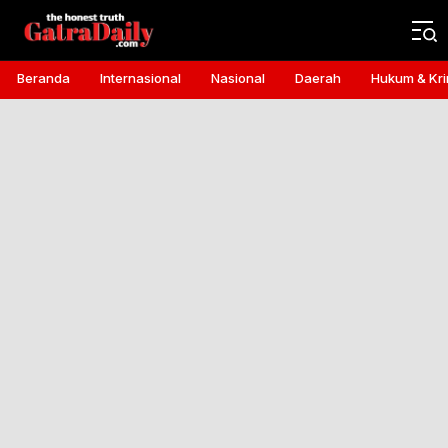
Gatra Daily
the honest truth
Beranda
Internasional
Nasional
Daerah
Hukum & Kri