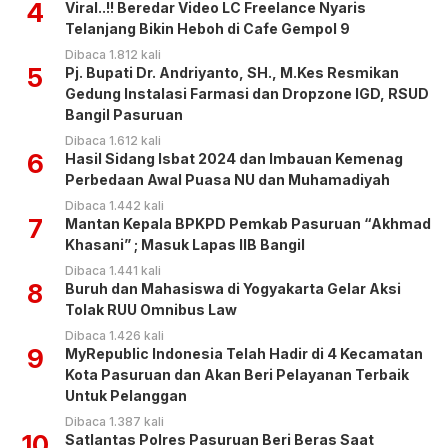
4
Viral..!! Beredar Video LC Freelance Nyaris
Telanjang Bikin Heboh di Cafe Gempol 9
Dibaca 1.812 kali
5
Pj. Bupati Dr. Andriyanto, SH., M.Kes Resmikan
Gedung Instalasi Farmasi dan Dropzone IGD, RSUD
Bangil Pasuruan
Dibaca 1.612 kali
6
Hasil Sidang Isbat 2024 dan Imbauan Kemenag
Perbedaan Awal Puasa NU dan Muhamadiyah
Dibaca 1.442 kali
7
Mantan Kepala BPKPD Pemkab Pasuruan “Akhmad
Khasani” ; Masuk Lapas IIB Bangil
Dibaca 1.441 kali
8
Buruh dan Mahasiswa di Yogyakarta Gelar Aksi
Tolak RUU Omnibus Law
Dibaca 1.426 kali
9
MyRepublic Indonesia Telah Hadir di 4 Kecamatan
Kota Pasuruan dan Akan Beri Pelayanan Terbaik
Untuk Pelanggan
Dibaca 1.387 kali
10
Satlantas Polres Pasuruan Beri Beras Saat