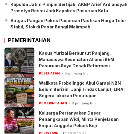
Kapolda Jatim Pimpin Sertijab, AKBP Arief Ardiansyah
Prasetyo Resmi Jadi Kapolres Pasuruan Kota
Satgas Pangan Polres Pasuruan Pastikan Harga Telur
Stabil, Stok di Pasar Bangil Melimpah
PEMERINTAHAN
Kasus Yurizal Berbuntut Panjang,
Mahasiswa Kesehatan Aliansi BEM
Pasuruan Raya Desak Reformasi
Pelayanan BPJS
KESEHATAN
8 jam yang lalu
Walikota Probolinggo Akui Garasi NBN
Belum Berizin, Janji Tindak Lanjut, LIRA:
Segera lakukan Penutupan
PEMERINTAHAN
8 jam yang lalu
Keluarga Pertanyakan Dasar
Penangkapan Widi, Minta Penjelasan
Empat Anggota Polsek Beji
PERISTIWA
17 jam yang lalu