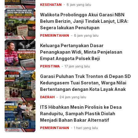
Pelayanan BPJS
KESEHATAN
8 jam yang lalu
Walikota Probolinggo Akui Garasi NBN
Belum Berizin, Janji Tindak Lanjut, LIRA:
Segera lakukan Penutupan
PEMERINTAHAN
8 jam yang lalu
Keluarga Pertanyakan Dasar
Penangkapan Widi, Minta Penjelasan
Empat Anggota Polsek Beji
PERISTIWA
17 jam yang lalu
Garasi Puluhan Truk Tronton di Depan SD
Kedungasem Tuai Sorotan, Warga Nilai
Bertentangan dengan Kota Layak Anak
DAERAH
24 jam yang lalu
ITS Hibahkan Mesin Pirolisis ke Desa
Randupitu, Sampah Plastik Diolah
Menjadi Bahan Bakar Alternatif
PEMERINTAHAN
1 hari yang lalu