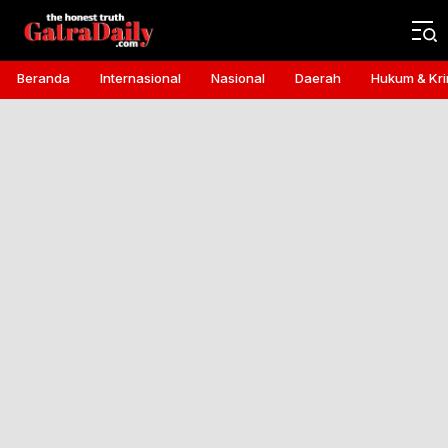
Gatra Daily
the honest truth
Beranda
Internasional
Nasional
Daerah
Hukum & Kri