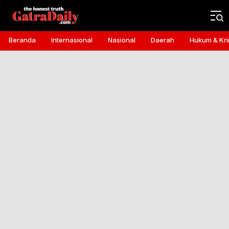
Gatra Daily
the honest truth
Beranda
Internasional
Nasional
Daerah
Hukum & Kri