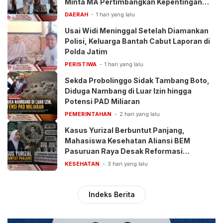
Minta MA Pertimbangkan Kepentingan
Anak
DAERAH
1 hari yang lalu
Usai Widi Meninggal Setelah Diamankan
Polisi, Keluarga Bantah Cabut Laporan di
Polda Jatim
PERISTIWA
1 hari yang lalu
Sekda Probolinggo Sidak Tambang Boto,
Diduga Nambang di Luar Izin hingga
Potensi PAD Miliaran
PEMERINTAHAN
2 hari yang lalu
Kasus Yurizal Berbuntut Panjang,
Mahasiswa Kesehatan Aliansi BEM
Pasuruan Raya Desak Reformasi
Pelayanan BPJS
KESEHATAN
3 hari yang lalu
Indeks Berita