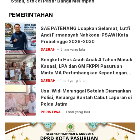
Stabil, Stok di Pasar Bangil Melimpah
PEMERINTAHAN
SAE PATENANG Ucapkan Selamat, Lutfi
Andi Firmansyah Nahkodai PSAWI Kota
Probolinggo 2026-2030
DAERAH
3 jam yang lalu
Sengketa Hak Asuh Anak 4 Tahun Masuk
Kasasi, LPA dan GM FKPPI Pasuruan
Minta MA Pertimbangkan Kepentingan
Anak
DAERAH
1 hari yang lalu
Usai Widi Meninggal Setelah Diamankan
Polisi, Keluarga Bantah Cabut Laporan di
Polda Jatim
PERISTIWA
1 hari yang lalu