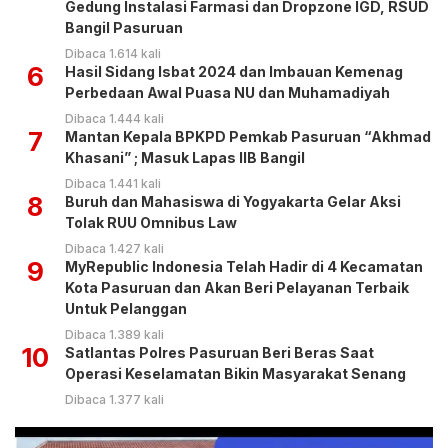
Gedung Instalasi Farmasi dan Dropzone IGD, RSUD
Bangil Pasuruan
Dibaca 1.614 kali
6
Hasil Sidang Isbat 2024 dan Imbauan Kemenag
Perbedaan Awal Puasa NU dan Muhamadiyah
Dibaca 1.444 kali
7
Mantan Kepala BPKPD Pemkab Pasuruan “Akhmad
Khasani” ; Masuk Lapas IIB Bangil
Dibaca 1.441 kali
8
Buruh dan Mahasiswa di Yogyakarta Gelar Aksi
Tolak RUU Omnibus Law
Dibaca 1.427 kali
9
MyRepublic Indonesia Telah Hadir di 4 Kecamatan
Kota Pasuruan dan Akan Beri Pelayanan Terbaik
Untuk Pelanggan
Dibaca 1.389 kali
10
Satlantas Polres Pasuruan Beri Beras Saat
Operasi Keselamatan Bikin Masyarakat Senang
Dibaca 1.377 kali