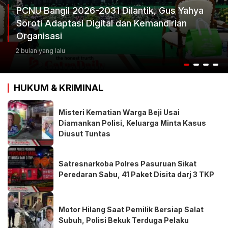
Ketum Progib Dorong Rapimwil Jatim Hasilkan
Keputusan Terbaik
3 bulan yang lalu
HUKUM & KRIMINAL
Misteri Kematian Warga Beji Usai
Diamankan Polisi, Keluarga Minta Kasus
Diusut Tuntas
Satresnarkoba Polres Pasuruan Sikat
Peredaran Sabu, 41 Paket Disita darj 3 TKP
Motor Hilang Saat Pemilik Bersiap Salat
Subuh, Polisi Bekuk Terduga Pelaku