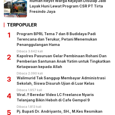
Rumah Reyot Warga Kejayan Disulap Jadi
Layak Huni Lewat Program CSR PT Tirta
Fresindo Jaya
TERPOPULER
1
Program BPRL Tema 7 dan 8 Budidaya Padi
Terencana dan Terukur, Petani Menemukan
Penanggulangan Hama
Dibaca 3.642 kali
2
Kapolres Pasuruan Gelar Pembinaan Rohani Dan
Pemberian Santunan Anak Yatim untuk Tingkatkan
Ketaqwaan kepada Allah
Dibaca 2.090 kali
3
Walimurid Tak Sanggup Membayar Administrasi
Sekolah, Siswa Disuruh Ujian di Luar Kelas
Dibaca 1.957 kali
4
Viral..!! Beredar Video LC Freelance Nyaris
Telanjang Bikin Heboh di Cafe Gempol 9
Dibaca 1.813 kali
5
Pj. Bupati Dr. Andriyanto, SH., M.Kes Resmikan