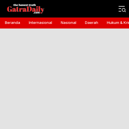
Gatra Daily
the honest truth
Beranda
Internasional
Nasional
Daerah
Hukum & Kri