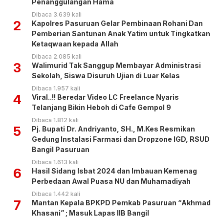
Penanggulangan Hama
Dibaca 3.639 kali
2
Kapolres Pasuruan Gelar Pembinaan Rohani Dan
Pemberian Santunan Anak Yatim untuk Tingkatkan
Ketaqwaan kepada Allah
Dibaca 2.085 kali
3
Walimurid Tak Sanggup Membayar Administrasi
Sekolah, Siswa Disuruh Ujian di Luar Kelas
Dibaca 1.957 kali
4
Viral..!! Beredar Video LC Freelance Nyaris
Telanjang Bikin Heboh di Cafe Gempol 9
Dibaca 1.812 kali
5
Pj. Bupati Dr. Andriyanto, SH., M.Kes Resmikan
Gedung Instalasi Farmasi dan Dropzone IGD, RSUD
Bangil Pasuruan
Dibaca 1.613 kali
6
Hasil Sidang Isbat 2024 dan Imbauan Kemenag
Perbedaan Awal Puasa NU dan Muhamadiyah
Dibaca 1.442 kali
7
Mantan Kepala BPKPD Pemkab Pasuruan “Akhmad
Khasani” ; Masuk Lapas IIB Bangil