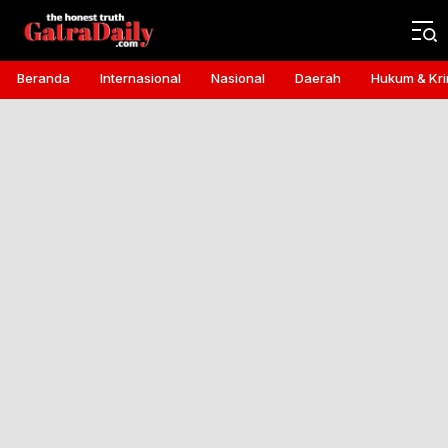
Gatra Daily
the honest truth
Beranda
Internasional
Nasional
Daerah
Hukum & Kri