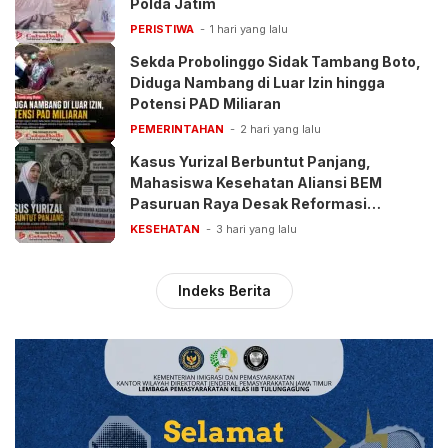
Polda Jatim
PERISTIWA
1 hari yang lalu
Sekda Probolinggo Sidak Tambang Boto,
Diduga Nambang di Luar Izin hingga
Potensi PAD Miliaran
PEMERINTAHAN
2 hari yang lalu
Kasus Yurizal Berbuntut Panjang,
Mahasiswa Kesehatan Aliansi BEM
Pasuruan Raya Desak Reformasi
Pelayanan BPJS
KESEHATAN
3 hari yang lalu
Indeks Berita