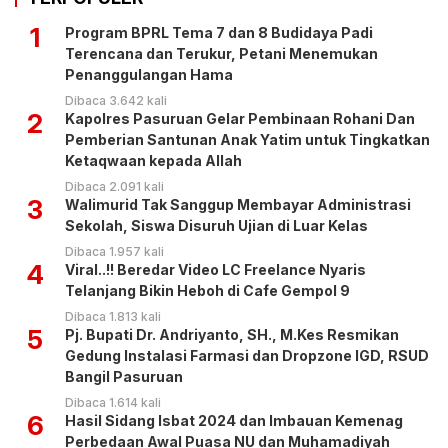
1
Program BPRL Tema 7 dan 8 Budidaya Padi
Terencana dan Terukur, Petani Menemukan
Penanggulangan Hama
Dibaca 3.642 kali
2
Kapolres Pasuruan Gelar Pembinaan Rohani Dan
Pemberian Santunan Anak Yatim untuk Tingkatkan
Ketaqwaan kepada Allah
Dibaca 2.091 kali
3
Walimurid Tak Sanggup Membayar Administrasi
Sekolah, Siswa Disuruh Ujian di Luar Kelas
Dibaca 1.957 kali
4
Viral..!! Beredar Video LC Freelance Nyaris
Telanjang Bikin Heboh di Cafe Gempol 9
Dibaca 1.813 kali
5
Pj. Bupati Dr. Andriyanto, SH., M.Kes Resmikan
Gedung Instalasi Farmasi dan Dropzone IGD, RSUD
Bangil Pasuruan
Dibaca 1.614 kali
6
Hasil Sidang Isbat 2024 dan Imbauan Kemenag
Perbedaan Awal Puasa NU dan Muhamadiyah