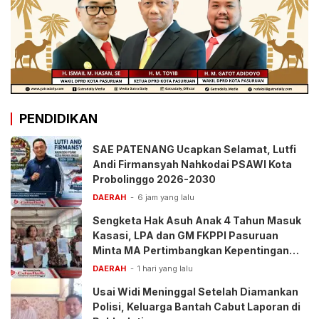
PENDIDIKAN
SAE PATENANG Ucapkan Selamat, Lutfi
Andi Firmansyah Nahkodai PSAWI Kota
Probolinggo 2026-2030
DAERAH
6 jam yang lalu
Sengketa Hak Asuh Anak 4 Tahun Masuk
Kasasi, LPA dan GM FKPPI Pasuruan
Minta MA Pertimbangkan Kepentingan
Anak
DAERAH
1 hari yang lalu
Usai Widi Meninggal Setelah Diamankan
Polisi, Keluarga Bantah Cabut Laporan di