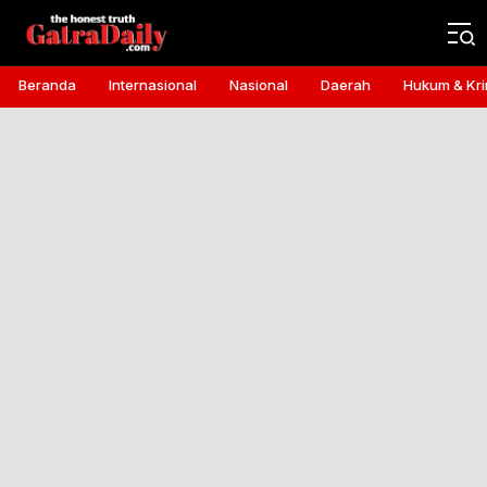
Gatra Daily
the honest truth
Beranda
Internasional
Nasional
Daerah
Hukum & Kri