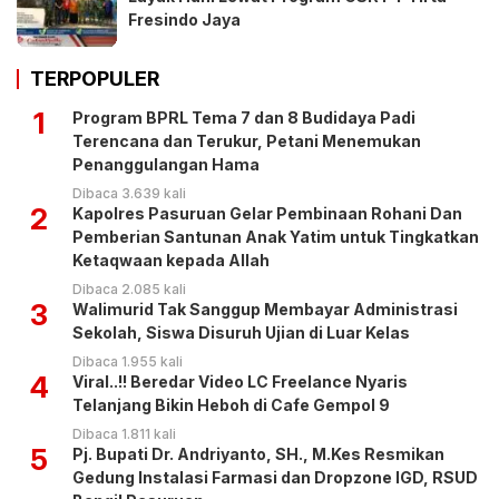
Fresindo Jaya
TERPOPULER
1
Program BPRL Tema 7 dan 8 Budidaya Padi
Terencana dan Terukur, Petani Menemukan
Penanggulangan Hama
Dibaca 3.639 kali
2
Kapolres Pasuruan Gelar Pembinaan Rohani Dan
Pemberian Santunan Anak Yatim untuk Tingkatkan
Ketaqwaan kepada Allah
Dibaca 2.085 kali
3
Walimurid Tak Sanggup Membayar Administrasi
Sekolah, Siswa Disuruh Ujian di Luar Kelas
Dibaca 1.955 kali
4
Viral..!! Beredar Video LC Freelance Nyaris
Telanjang Bikin Heboh di Cafe Gempol 9
Dibaca 1.811 kali
5
Pj. Bupati Dr. Andriyanto, SH., M.Kes Resmikan
Gedung Instalasi Farmasi dan Dropzone IGD, RSUD