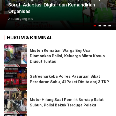
Ketum Progib Dorong Rapimwil Jatim Hasilkan
Keputusan Terbaik
2 bulan yang lalu
HUKUM & KRIMINAL
Misteri Kematian Warga Beji Usai
Diamankan Polisi, Keluarga Minta Kasus
Diusut Tuntas
Satresnarkoba Polres Pasuruan Sikat
Peredaran Sabu, 41 Paket Disita darj 3 TKP
Motor Hilang Saat Pemilik Bersiap Salat
Subuh, Polisi Bekuk Terduga Pelaku