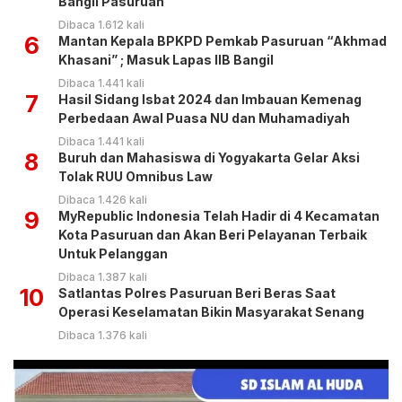
Bangil Pasuruan
Dibaca 1.612 kali
6
Mantan Kepala BPKPD Pemkab Pasuruan “Akhmad
Khasani” ; Masuk Lapas IIB Bangil
Dibaca 1.441 kali
7
Hasil Sidang Isbat 2024 dan Imbauan Kemenag
Perbedaan Awal Puasa NU dan Muhamadiyah
Dibaca 1.441 kali
8
Buruh dan Mahasiswa di Yogyakarta Gelar Aksi
Tolak RUU Omnibus Law
Dibaca 1.426 kali
9
MyRepublic Indonesia Telah Hadir di 4 Kecamatan
Kota Pasuruan dan Akan Beri Pelayanan Terbaik
Untuk Pelanggan
Dibaca 1.387 kali
10
Satlantas Polres Pasuruan Beri Beras Saat
Operasi Keselamatan Bikin Masyarakat Senang
Dibaca 1.376 kali