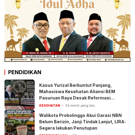
PENDIDIKAN
Kasus Yurizal Berbuntut Panjang,
Mahasiswa Kesehatan Aliansi BEM
Pasuruan Raya Desak Reformasi
Pelayanan BPJS
KESEHATAN
34 menit yang lalu
Walikota Probolinggo Akui Garasi NBN
Belum Berizin, Janji Tindak Lanjut, LIRA:
Segera lakukan Penutupan