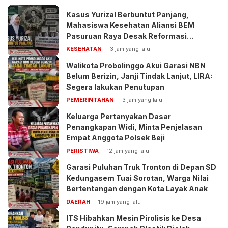
Kasus Yurizal Berbuntut Panjang,
Mahasiswa Kesehatan Aliansi BEM
Pasuruan Raya Desak Reformasi
Pelayanan BPJS
KESEHATAN
3 jam yang lalu
Walikota Probolinggo Akui Garasi NBN
Belum Berizin, Janji Tindak Lanjut, LIRA:
Segera lakukan Penutupan
PEMERINTAHAN
3 jam yang lalu
Keluarga Pertanyakan Dasar
Penangkapan Widi, Minta Penjelasan
Empat Anggota Polsek Beji
PERISTIWA
12 jam yang lalu
Garasi Puluhan Truk Tronton di Depan SD
Kedungasem Tuai Sorotan, Warga Nilai
Bertentangan dengan Kota Layak Anak
DAERAH
19 jam yang lalu
ITS Hibahkan Mesin Pirolisis ke Desa