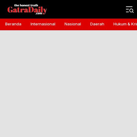
Gatra Daily
the honest truth
Beranda
Internasional
Nasional
Daerah
Hukum & Kri