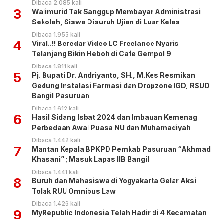
Dibaca 2.085 kali
3
Walimurid Tak Sanggup Membayar Administrasi
Sekolah, Siswa Disuruh Ujian di Luar Kelas
Dibaca 1.955 kali
4
Viral..!! Beredar Video LC Freelance Nyaris
Telanjang Bikin Heboh di Cafe Gempol 9
Dibaca 1.811 kali
5
Pj. Bupati Dr. Andriyanto, SH., M.Kes Resmikan
Gedung Instalasi Farmasi dan Dropzone IGD, RSUD
Bangil Pasuruan
Dibaca 1.612 kali
6
Hasil Sidang Isbat 2024 dan Imbauan Kemenag
Perbedaan Awal Puasa NU dan Muhamadiyah
Dibaca 1.442 kali
7
Mantan Kepala BPKPD Pemkab Pasuruan “Akhmad
Khasani” ; Masuk Lapas IIB Bangil
Dibaca 1.441 kali
8
Buruh dan Mahasiswa di Yogyakarta Gelar Aksi
Tolak RUU Omnibus Law
Dibaca 1.426 kali
9
MyRepublic Indonesia Telah Hadir di 4 Kecamatan