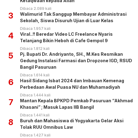
Ketaqwaan kepada Allah
Dibaca 2.089 kali
3
Walimurid Tak Sanggup Membayar Administrasi
Sekolah, Siswa Disuruh Ujian di Luar Kelas
Dibaca 1.957 kali
4
Viral..!! Beredar Video LC Freelance Nyaris
Telanjang Bikin Heboh di Cafe Gempol 9
Dibaca 1.812 kali
5
Pj. Bupati Dr. Andriyanto, SH., M.Kes Resmikan
Gedung Instalasi Farmasi dan Dropzone IGD, RSUD
Bangil Pasuruan
Dibaca 1.614 kali
6
Hasil Sidang Isbat 2024 dan Imbauan Kemenag
Perbedaan Awal Puasa NU dan Muhamadiyah
Dibaca 1.444 kali
7
Mantan Kepala BPKPD Pemkab Pasuruan “Akhmad
Khasani” ; Masuk Lapas IIB Bangil
Dibaca 1.441 kali
8
Buruh dan Mahasiswa di Yogyakarta Gelar Aksi
Tolak RUU Omnibus Law
Dibaca 1.427 kali