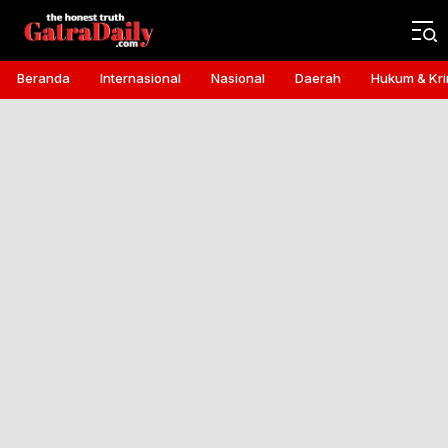
Gatra Daily
the honest truth
Beranda
Internasional
Nasional
Daerah
Hukum & Kri