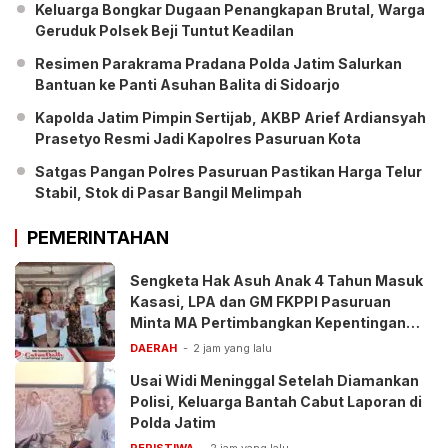
Keluarga Bongkar Dugaan Penangkapan Brutal, Warga
Geruduk Polsek Beji Tuntut Keadilan
Resimen Parakrama Pradana Polda Jatim Salurkan
Bantuan ke Panti Asuhan Balita di Sidoarjo
Kapolda Jatim Pimpin Sertijab, AKBP Arief Ardiansyah
Prasetyo Resmi Jadi Kapolres Pasuruan Kota
Satgas Pangan Polres Pasuruan Pastikan Harga Telur
Stabil, Stok di Pasar Bangil Melimpah
PEMERINTAHAN
Sengketa Hak Asuh Anak 4 Tahun Masuk
Kasasi, LPA dan GM FKPPI Pasuruan
Minta MA Pertimbangkan Kepentingan
Anak
DAERAH
2 jam yang lalu
Usai Widi Meninggal Setelah Diamankan
Polisi, Keluarga Bantah Cabut Laporan di
Polda Jatim
PERISTIWA
2 jam yang lalu