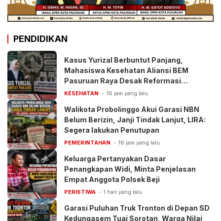
PENDIDIKAN
Kasus Yurizal Berbuntut Panjang,
Mahasiswa Kesehatan Aliansi BEM
Pasuruan Raya Desak Reformasi
Pelayanan BPJS
KESEHATAN
16 jam yang lalu
Walikota Probolinggo Akui Garasi NBN
Belum Berizin, Janji Tindak Lanjut, LIRA:
Segera lakukan Penutupan
PEMERINTAHAN
16 jam yang lalu
Keluarga Pertanyakan Dasar
Penangkapan Widi, Minta Penjelasan
Empat Anggota Polsek Beji
PERISTIWA
1 hari yang lalu
Garasi Puluhan Truk Tronton di Depan SD
Kedungasem Tuai Sorotan, Warga Nilai