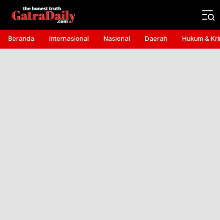
Gatra Daily
the honest truth
Beranda
Internasional
Nasional
Daerah
Hukum & Kri