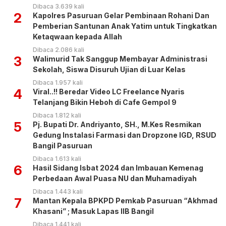
Dibaca 3.639 kali
2
Kapolres Pasuruan Gelar Pembinaan Rohani Dan
Pemberian Santunan Anak Yatim untuk Tingkatkan
Ketaqwaan kepada Allah
Dibaca 2.086 kali
3
Walimurid Tak Sanggup Membayar Administrasi
Sekolah, Siswa Disuruh Ujian di Luar Kelas
Dibaca 1.957 kali
4
Viral..!! Beredar Video LC Freelance Nyaris
Telanjang Bikin Heboh di Cafe Gempol 9
Dibaca 1.812 kali
5
Pj. Bupati Dr. Andriyanto, SH., M.Kes Resmikan
Gedung Instalasi Farmasi dan Dropzone IGD, RSUD
Bangil Pasuruan
Dibaca 1.613 kali
6
Hasil Sidang Isbat 2024 dan Imbauan Kemenag
Perbedaan Awal Puasa NU dan Muhamadiyah
Dibaca 1.443 kali
7
Mantan Kepala BPKPD Pemkab Pasuruan “Akhmad
Khasani” ; Masuk Lapas IIB Bangil
Dibaca 1.441 kali