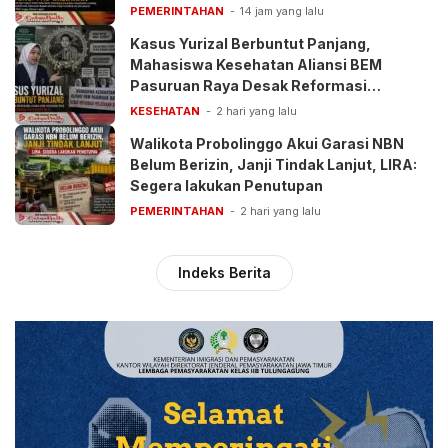
PEMERINTAHAN
14 jam yang lalu
Kasus Yurizal Berbuntut Panjang,
Mahasiswa Kesehatan Aliansi BEM
Pasuruan Raya Desak Reformasi
Pelayanan BPJS
KESEHATAN
2 hari yang lalu
Walikota Probolinggo Akui Garasi NBN
Belum Berizin, Janji Tindak Lanjut, LIRA:
Segera lakukan Penutupan
PEMERINTAHAN
2 hari yang lalu
Indeks Berita