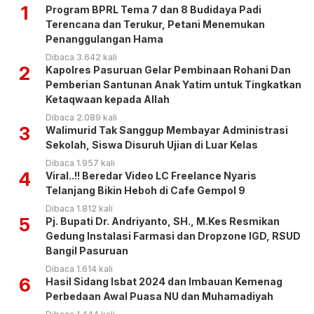
1
Program BPRL Tema 7 dan 8 Budidaya Padi
Terencana dan Terukur, Petani Menemukan
Penanggulangan Hama
Dibaca 3.642 kali
2
Kapolres Pasuruan Gelar Pembinaan Rohani Dan
Pemberian Santunan Anak Yatim untuk Tingkatkan
Ketaqwaan kepada Allah
Dibaca 2.089 kali
3
Walimurid Tak Sanggup Membayar Administrasi
Sekolah, Siswa Disuruh Ujian di Luar Kelas
Dibaca 1.957 kali
4
Viral..!! Beredar Video LC Freelance Nyaris
Telanjang Bikin Heboh di Cafe Gempol 9
Dibaca 1.812 kali
5
Pj. Bupati Dr. Andriyanto, SH., M.Kes Resmikan
Gedung Instalasi Farmasi dan Dropzone IGD, RSUD
Bangil Pasuruan
Dibaca 1.614 kali
6
Hasil Sidang Isbat 2024 dan Imbauan Kemenag
Perbedaan Awal Puasa NU dan Muhamadiyah