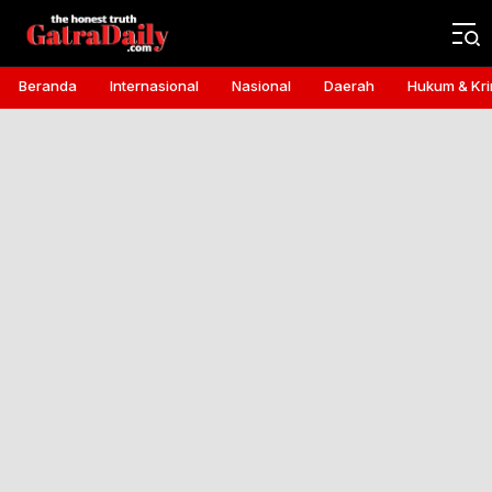
Gatra Daily
the honest truth
Beranda
Internasional
Nasional
Daerah
Hukum & Kri