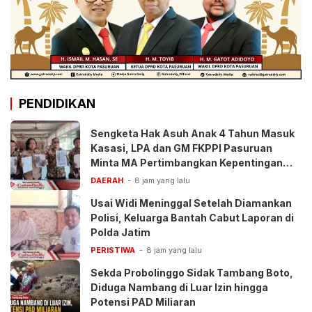
PENDIDIKAN
Sengketa Hak Asuh Anak 4 Tahun Masuk
Kasasi, LPA dan GM FKPPI Pasuruan
Minta MA Pertimbangkan Kepentingan
Anak
DAERAH
8 jam yang lalu
Usai Widi Meninggal Setelah Diamankan
Polisi, Keluarga Bantah Cabut Laporan di
Polda Jatim
PERISTIWA
8 jam yang lalu
Sekda Probolinggo Sidak Tambang Boto,
Diduga Nambang di Luar Izin hingga
Potensi PAD Miliaran