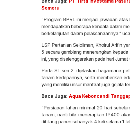
Baca Juga:
PT Tirta Investama Pasur
Semeru
“Program BPRL ini menjadi jawaban atas ke
mendapatkan beberapa kendala dalam menj
berkelanjutan dalam pelaksanaannya,” uc
LSP Pertanian Seloliman, Khoirul Arifin y
5 secara gamblang menerangkan kepada pa
ini, yang diselenggarakan pada hari Jumat
Pada SL seri 2, dijelaskan bagaimana pe
tanam kedepannya, serta memberikan edu
yang memiliki unsur manfaat juga gejala te
Baca Juga:
Aqua Keboncandi Tanggapi
“Persiapan lahan minimal 20 hari sebelu
tanam, nanti bila menerapkan IP400 aka
dibilang panen sebanyak 4 kali selama 1 ta