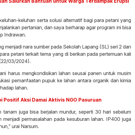
uan Salurkan Bantuan untuk Warga Terdampak Erupsi
luhan-keluhan serta solusi alternatif bagi para petani yang
alankan pertanian, dan saya berharap agar program ini bisa
ap Indrawan.
ang menjadi nara sumber pada Sekolah Lapang (SL) seri 2 dan
ra petani terkait tema yang di berikan pada pertemuan kali
 (22/03/2024).
tani harus mengkondisikan lahan seusai panen untuk musim
kasi pemanfaatan pupuk ke lahan antara organik dan kimia
rhadap lahan.
 Positif Aksi Damai Aktivis NGO Pasuruan
m tanam juga bisa berjalan mundur, seperti 30 hari sebelum
n menjadi permasalahan pada kesuburan lahan. IP400 juga
hun,” urai Narsum.