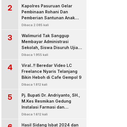
2
Kapolres Pasuruan Gelar
Pembinaan Rohani Dan
Pemberian Santunan Anak
Yatim untuk Tingkatkan
Dibaca 2.085 kali
Ketaqwaan kepada Allah
3
Walimurid Tak Sanggup
Membayar Administrasi
Sekolah, Siswa Disuruh Ujian
di Luar Kelas
Dibaca 1.955 kali
4
Viral..!! Beredar Video LC
Freelance Nyaris Telanjang
Bikin Heboh di Cafe Gempol 9
Dibaca 1.812 kali
5
Pj. Bupati Dr. Andriyanto, SH.,
M.Kes Resmikan Gedung
Instalasi Farmasi dan
Dropzone IGD, RSUD Bangil
Dibaca 1.612 kali
Pasuruan
6
Hasil Sidang Isbat 2024 dan