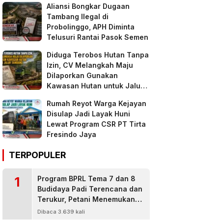
Aliansi Bongkar Dugaan
Tambang Ilegal di
Probolinggo, APH Diminta
Telusuri Rantai Pasok Semen
Diduga Terobos Hutan Tanpa
Izin, CV Melangkah Maju
Dilaporkan Gunakan
Kawasan Hutan untuk Jalur
Tambang
Rumah Reyot Warga Kejayan
Disulap Jadi Layak Huni
Lewat Program CSR PT Tirta
Fresindo Jaya
TERPOPULER
1
Program BPRL Tema 7 dan 8
Budidaya Padi Terencana dan
Terukur, Petani Menemukan
Penanggulangan Hama
Dibaca 3.639 kali