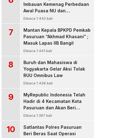
Imbauan Kemenag Perbedaan
Awal Puasa NU dan
Muhamadiyah
Dibaca 1.442 kali
7
Mantan Kepala BPKPD Pemkab
Pasuruan “Akhmad Khasani” ;
Masuk Lapas IIB Bangil
Dibaca 1.441 kali
8
Buruh dan Mahasiswa di
Yogyakarta Gelar Aksi Tolak
RUU Omnibus Law
Dibaca 1.426 kali
9
MyRepublic Indonesia Telah
Hadir di 4 Kecamatan Kota
Pasuruan dan Akan Beri
Pelayanan Terbaik Untuk
Dibaca 1.387 kali
Pelanggan
10
Satlantas Polres Pasuruan
Beri Beras Saat Operasi