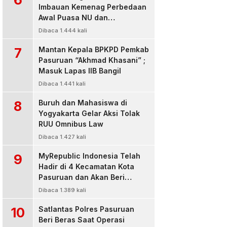
Imbauan Kemenag Perbedaan
Awal Puasa NU dan
Muhamadiyah
Dibaca 1.444 kali
7
Mantan Kepala BPKPD Pemkab
Pasuruan “Akhmad Khasani” ;
Masuk Lapas IIB Bangil
Dibaca 1.441 kali
8
Buruh dan Mahasiswa di
Yogyakarta Gelar Aksi Tolak
RUU Omnibus Law
Dibaca 1.427 kali
9
MyRepublic Indonesia Telah
Hadir di 4 Kecamatan Kota
Pasuruan dan Akan Beri
Pelayanan Terbaik Untuk
Dibaca 1.389 kali
Pelanggan
10
Satlantas Polres Pasuruan
Beri Beras Saat Operasi