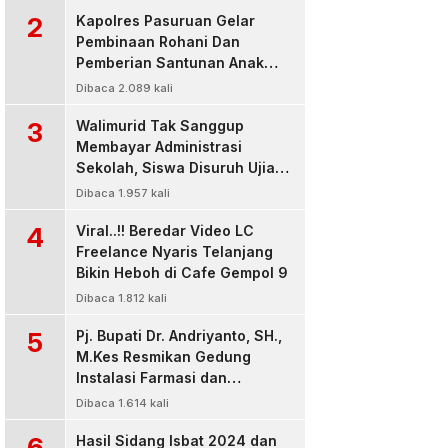
2
Kapolres Pasuruan Gelar
Pembinaan Rohani Dan
Pemberian Santunan Anak
Yatim untuk Tingkatkan
Dibaca 2.089 kali
Ketaqwaan kepada Allah
3
Walimurid Tak Sanggup
Membayar Administrasi
Sekolah, Siswa Disuruh Ujian
di Luar Kelas
Dibaca 1.957 kali
4
Viral..!! Beredar Video LC
Freelance Nyaris Telanjang
Bikin Heboh di Cafe Gempol 9
Dibaca 1.812 kali
5
Pj. Bupati Dr. Andriyanto, SH.,
M.Kes Resmikan Gedung
Instalasi Farmasi dan
Dropzone IGD, RSUD Bangil
Dibaca 1.614 kali
Pasuruan
6
Hasil Sidang Isbat 2024 dan