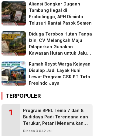
Aliansi Bongkar Dugaan
Tambang Ilegal di
Probolinggo, APH Diminta
Telusuri Rantai Pasok Semen
Diduga Terobos Hutan Tanpa
Izin, CV Melangkah Maju
Dilaporkan Gunakan
Kawasan Hutan untuk Jalur
Tambang
Rumah Reyot Warga Kejayan
Disulap Jadi Layak Huni
Lewat Program CSR PT Tirta
Fresindo Jaya
TERPOPULER
1
Program BPRL Tema 7 dan 8
Budidaya Padi Terencana dan
Terukur, Petani Menemukan
Penanggulangan Hama
Dibaca 3.642 kali