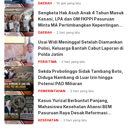
DAERAH
16 jam yang lalu
Sengketa Hak Asuh Anak 4 Tahun Masuk
Kasasi, LPA dan GM FKPPI Pasuruan
Minta MA Pertimbangkan Kepentingan
Anak
DAERAH
2 hari yang lalu
Usai Widi Meninggal Setelah Diamankan
Polisi, Keluarga Bantah Cabut Laporan di
Polda Jatim
PERISTIWA
2 hari yang lalu
Sekda Probolinggo Sidak Tambang Boto,
Diduga Nambang di Luar Izin hingga
Potensi PAD Miliaran
PEMERINTAHAN
2 hari yang lalu
Kasus Yurizal Berbuntut Panjang,
Mahasiswa Kesehatan Aliansi BEM
Pasuruan Raya Desak Reformasi
Pelayanan BPJS
KESEHATAN
3 hari yang lalu