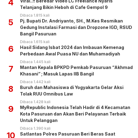
4
Viral..!! Beredar Video LC Freelance Nyaris
Telanjang Bikin Heboh di Cafe Gempol 9
Dibaca 1.815 kali
5
Pj. Bupati Dr. Andriyanto, SH., M.Kes Resmikan
Gedung Instalasi Farmasi dan Dropzone IGD, RSUD
Bangil Pasuruan
Dibaca 1.615 kali
6
Hasil Sidang Isbat 2024 dan Imbauan Kemenag
Perbedaan Awal Puasa NU dan Muhamadiyah
Dibaca 1.445 kali
7
Mantan Kepala BPKPD Pemkab Pasuruan “Akhmad
Khasani” ; Masuk Lapas IIB Bangil
Dibaca 1.442 kali
8
Buruh dan Mahasiswa di Yogyakarta Gelar Aksi
Tolak RUU Omnibus Law
Dibaca 1.428 kali
9
MyRepublic Indonesia Telah Hadir di 4 Kecamatan
Kota Pasuruan dan Akan Beri Pelayanan Terbaik
Untuk Pelanggan
Dibaca 1.390 kali
10
Satlantas Polres Pasuruan Beri Beras Saat