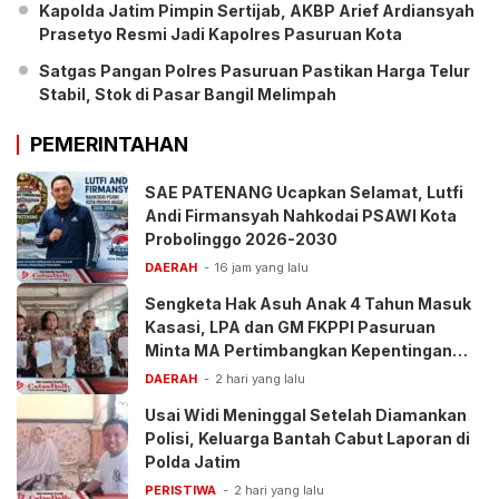
Kapolda Jatim Pimpin Sertijab, AKBP Arief Ardiansyah
Prasetyo Resmi Jadi Kapolres Pasuruan Kota
Satgas Pangan Polres Pasuruan Pastikan Harga Telur
Stabil, Stok di Pasar Bangil Melimpah
PEMERINTAHAN
SAE PATENANG Ucapkan Selamat, Lutfi
Andi Firmansyah Nahkodai PSAWI Kota
Probolinggo 2026-2030
DAERAH
16 jam yang lalu
Sengketa Hak Asuh Anak 4 Tahun Masuk
Kasasi, LPA dan GM FKPPI Pasuruan
Minta MA Pertimbangkan Kepentingan
Anak
DAERAH
2 hari yang lalu
Usai Widi Meninggal Setelah Diamankan
Polisi, Keluarga Bantah Cabut Laporan di
Polda Jatim
PERISTIWA
2 hari yang lalu