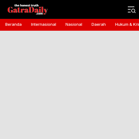
Gatra Daily
the honest truth
Beranda
Internasional
Nasional
Daerah
Hukum & Kri