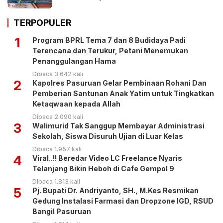
TERPOPULER
1
Program BPRL Tema 7 dan 8 Budidaya Padi
Terencana dan Terukur, Petani Menemukan
Penanggulangan Hama
Dibaca 3.642 kali
2
Kapolres Pasuruan Gelar Pembinaan Rohani Dan
Pemberian Santunan Anak Yatim untuk Tingkatkan
Ketaqwaan kepada Allah
Dibaca 2.090 kali
3
Walimurid Tak Sanggup Membayar Administrasi
Sekolah, Siswa Disuruh Ujian di Luar Kelas
Dibaca 1.957 kali
4
Viral..!! Beredar Video LC Freelance Nyaris
Telanjang Bikin Heboh di Cafe Gempol 9
Dibaca 1.813 kali
5
Pj. Bupati Dr. Andriyanto, SH., M.Kes Resmikan
Gedung Instalasi Farmasi dan Dropzone IGD, RSUD
Bangil Pasuruan