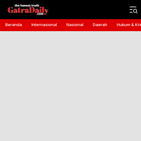
Gatra Daily
the honest truth
Beranda
Internasional
Nasional
Daerah
Hukum & Kri