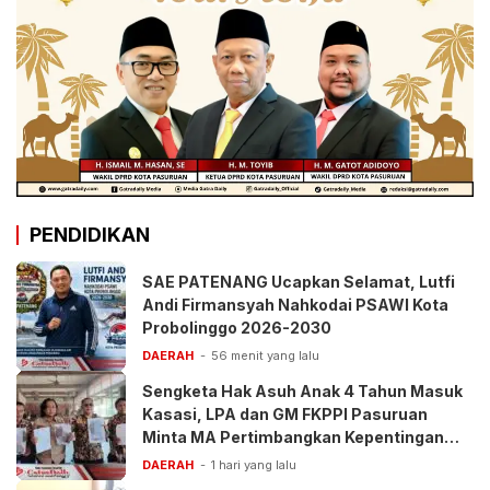
PENDIDIKAN
SAE PATENANG Ucapkan Selamat, Lutfi
Andi Firmansyah Nahkodai PSAWI Kota
Probolinggo 2026-2030
DAERAH
56 menit yang lalu
Sengketa Hak Asuh Anak 4 Tahun Masuk
Kasasi, LPA dan GM FKPPI Pasuruan
Minta MA Pertimbangkan Kepentingan
Anak
DAERAH
1 hari yang lalu