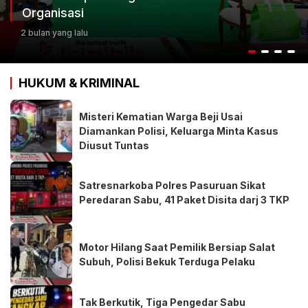
Keputusan Terbaik
3 bulan yang lalu
HUKUM & KRIMINAL
Misteri Kematian Warga Beji Usai
Diamankan Polisi, Keluarga Minta Kasus
Diusut Tuntas
Satresnarkoba Polres Pasuruan Sikat
Peredaran Sabu, 41 Paket Disita darj 3 TKP
Motor Hilang Saat Pemilik Bersiap Salat
Subuh, Polisi Bekuk Terduga Pelaku
Tak Berkutik, Tiga Pengedar Sabu