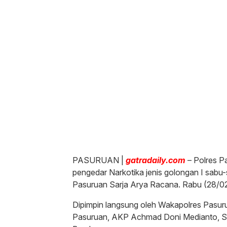
PASURUAN |
gatradaily.com
– Polres P
pengedar Narkotika jenis golongan I sabu
Pasuruan Sarja Arya Racana. Rabu (28/0
Dipimpin langsung oleh Wakapolres Pasuru
Pasuruan, AKP Achmad Doni Medianto, S.T