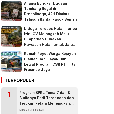
Aliansi Bongkar Dugaan
Tambang Ilegal di
Probolinggo, APH Diminta
Telusuri Rantai Pasok Semen
Diduga Terobos Hutan Tanpa
Izin, CV Melangkah Maju
Dilaporkan Gunakan
Kawasan Hutan untuk Jalur
Tambang
Rumah Reyot Warga Kejayan
Disulap Jadi Layak Huni
Lewat Program CSR PT Tirta
Fresindo Jaya
TERPOPULER
1
Program BPRL Tema 7 dan 8
Budidaya Padi Terencana dan
Terukur, Petani Menemukan
Penanggulangan Hama
Dibaca 3.639 kali