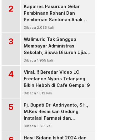
2
Kapolres Pasuruan Gelar
Pembinaan Rohani Dan
Pemberian Santunan Anak
Yatim untuk Tingkatkan
Dibaca 2.085 kali
Ketaqwaan kepada Allah
3
Walimurid Tak Sanggup
Membayar Administrasi
Sekolah, Siswa Disuruh Ujian
di Luar Kelas
Dibaca 1.955 kali
4
Viral..!! Beredar Video LC
Freelance Nyaris Telanjang
Bikin Heboh di Cafe Gempol 9
Dibaca 1.812 kali
5
Pj. Bupati Dr. Andriyanto, SH.,
M.Kes Resmikan Gedung
Instalasi Farmasi dan
Dropzone IGD, RSUD Bangil
Dibaca 1.613 kali
Pasuruan
6
Hasil Sidang Isbat 2024 dan