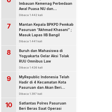
Imbauan Kemenag Perbedaan
Awal Puasa NU dan
Muhamadiyah
Dibaca 1.442 kali
7
Mantan Kepala BPKPD Pemkab
Pasuruan “Akhmad Khasani” ;
Masuk Lapas IIB Bangil
Dibaca 1.441 kali
8
Buruh dan Mahasiswa di
Yogyakarta Gelar Aksi Tolak
RUU Omnibus Law
Dibaca 1.426 kali
9
MyRepublic Indonesia Telah
Hadir di 4 Kecamatan Kota
Pasuruan dan Akan Beri
Pelayanan Terbaik Untuk
Dibaca 1.387 kali
Pelanggan
10
Satlantas Polres Pasuruan
Beri Beras Saat Operasi