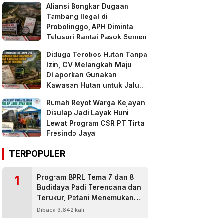
Aliansi Bongkar Dugaan
Tambang Ilegal di
Probolinggo, APH Diminta
Telusuri Rantai Pasok Semen
Diduga Terobos Hutan Tanpa
Izin, CV Melangkah Maju
Dilaporkan Gunakan
Kawasan Hutan untuk Jalur
Tambang
Rumah Reyot Warga Kejayan
Disulap Jadi Layak Huni
Lewat Program CSR PT Tirta
Fresindo Jaya
TERPOPULER
1
Program BPRL Tema 7 dan 8
Budidaya Padi Terencana dan
Terukur, Petani Menemukan
Penanggulangan Hama
Dibaca 3.642 kali