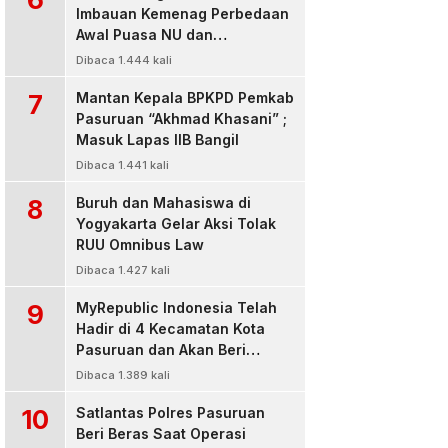
Imbauan Kemenag Perbedaan
Awal Puasa NU dan
Muhamadiyah
Dibaca 1.444 kali
7
Mantan Kepala BPKPD Pemkab
Pasuruan “Akhmad Khasani” ;
Masuk Lapas IIB Bangil
Dibaca 1.441 kali
8
Buruh dan Mahasiswa di
Yogyakarta Gelar Aksi Tolak
RUU Omnibus Law
Dibaca 1.427 kali
9
MyRepublic Indonesia Telah
Hadir di 4 Kecamatan Kota
Pasuruan dan Akan Beri
Pelayanan Terbaik Untuk
Dibaca 1.389 kali
Pelanggan
10
Satlantas Polres Pasuruan
Beri Beras Saat Operasi