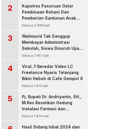
2
Kapolres Pasuruan Gelar
Pembinaan Rohani Dan
Pemberian Santunan Anak
Yatim untuk Tingkatkan
Dibaca 2.089 kali
Ketaqwaan kepada Allah
3
Walimurid Tak Sanggup
Membayar Administrasi
Sekolah, Siswa Disuruh Ujian
di Luar Kelas
Dibaca 1.957 kali
4
Viral..!! Beredar Video LC
Freelance Nyaris Telanjang
Bikin Heboh di Cafe Gempol 9
Dibaca 1.812 kali
5
Pj. Bupati Dr. Andriyanto, SH.,
M.Kes Resmikan Gedung
Instalasi Farmasi dan
Dropzone IGD, RSUD Bangil
Dibaca 1.614 kali
Pasuruan
6
Hasil Sidang Isbat 2024 dan