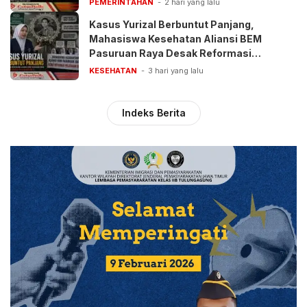
PEMERINTAHAN
2 hari yang lalu
Kasus Yurizal Berbuntut Panjang,
Mahasiswa Kesehatan Aliansi BEM
Pasuruan Raya Desak Reformasi
Pelayanan BPJS
KESEHATAN
3 hari yang lalu
Indeks Berita