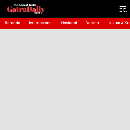
Gatra Daily
the honest truth
Beranda
Internasional
Nasional
Daerah
Hukum & Kri