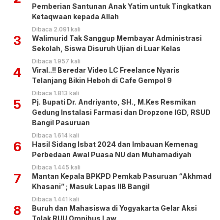
Pemberian Santunan Anak Yatim untuk Tingkatkan
Ketaqwaan kepada Allah
Dibaca 2.091 kali
3
Walimurid Tak Sanggup Membayar Administrasi
Sekolah, Siswa Disuruh Ujian di Luar Kelas
Dibaca 1.957 kali
4
Viral..!! Beredar Video LC Freelance Nyaris
Telanjang Bikin Heboh di Cafe Gempol 9
Dibaca 1.813 kali
5
Pj. Bupati Dr. Andriyanto, SH., M.Kes Resmikan
Gedung Instalasi Farmasi dan Dropzone IGD, RSUD
Bangil Pasuruan
Dibaca 1.614 kali
6
Hasil Sidang Isbat 2024 dan Imbauan Kemenag
Perbedaan Awal Puasa NU dan Muhamadiyah
Dibaca 1.445 kali
7
Mantan Kepala BPKPD Pemkab Pasuruan “Akhmad
Khasani” ; Masuk Lapas IIB Bangil
Dibaca 1.441 kali
8
Buruh dan Mahasiswa di Yogyakarta Gelar Aksi
Tolak RUU Omnibus Law