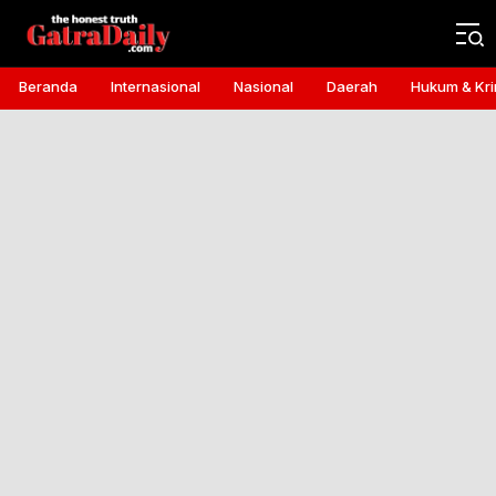
Gatra Daily
the honest truth
Beranda
Internasional
Nasional
Daerah
Hukum & Kri