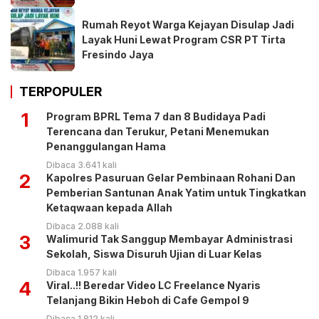
Rumah Reyot Warga Kejayan Disulap Jadi
Layak Huni Lewat Program CSR PT Tirta
Fresindo Jaya
TERPOPULER
1
Program BPRL Tema 7 dan 8 Budidaya Padi
Terencana dan Terukur, Petani Menemukan
Penanggulangan Hama
Dibaca 3.641 kali
2
Kapolres Pasuruan Gelar Pembinaan Rohani Dan
Pemberian Santunan Anak Yatim untuk Tingkatkan
Ketaqwaan kepada Allah
Dibaca 2.088 kali
3
Walimurid Tak Sanggup Membayar Administrasi
Sekolah, Siswa Disuruh Ujian di Luar Kelas
Dibaca 1.957 kali
4
Viral..!! Beredar Video LC Freelance Nyaris
Telanjang Bikin Heboh di Cafe Gempol 9
Dibaca 1.812 kali