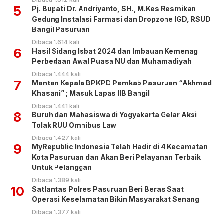
5
Pj. Bupati Dr. Andriyanto, SH., M.Kes Resmikan
Gedung Instalasi Farmasi dan Dropzone IGD, RSUD
Bangil Pasuruan
Dibaca 1.614 kali
6
Hasil Sidang Isbat 2024 dan Imbauan Kemenag
Perbedaan Awal Puasa NU dan Muhamadiyah
Dibaca 1.444 kali
7
Mantan Kepala BPKPD Pemkab Pasuruan “Akhmad
Khasani” ; Masuk Lapas IIB Bangil
Dibaca 1.441 kali
8
Buruh dan Mahasiswa di Yogyakarta Gelar Aksi
Tolak RUU Omnibus Law
Dibaca 1.427 kali
9
MyRepublic Indonesia Telah Hadir di 4 Kecamatan
Kota Pasuruan dan Akan Beri Pelayanan Terbaik
Untuk Pelanggan
Dibaca 1.389 kali
10
Satlantas Polres Pasuruan Beri Beras Saat
Operasi Keselamatan Bikin Masyarakat Senang
Dibaca 1.377 kali