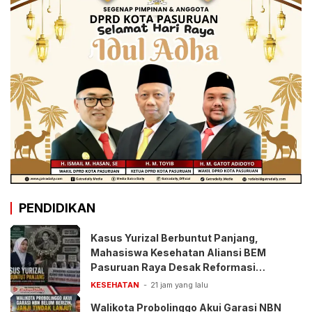
PENDIDIKAN
Kasus Yurizal Berbuntut Panjang,
Mahasiswa Kesehatan Aliansi BEM
Pasuruan Raya Desak Reformasi
Pelayanan BPJS
KESEHATAN
21 jam yang lalu
Walikota Probolinggo Akui Garasi NBN