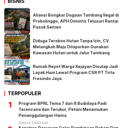
BISNIS
Aliansi Bongkar Dugaan Tambang Ilegal di
Probolinggo, APH Diminta Telusuri Rantai
Pasok Semen
Diduga Terobos Hutan Tanpa Izin, CV
Melangkah Maju Dilaporkan Gunakan
Kawasan Hutan untuk Jalur Tambang
Rumah Reyot Warga Kejayan Disulap Jadi
Layak Huni Lewat Program CSR PT Tirta
Fresindo Jaya
TERPOPULER
1
Program BPRL Tema 7 dan 8 Budidaya Padi
Terencana dan Terukur, Petani Menemukan
Penanggulangan Hama
Dibaca 3.642 kali
Kapolres Pasuruan Gelar Pembinaan Rohani Dan