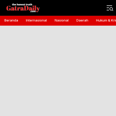
Gatra Daily
the honest truth
Beranda
Internasional
Nasional
Daerah
Hukum & Kri