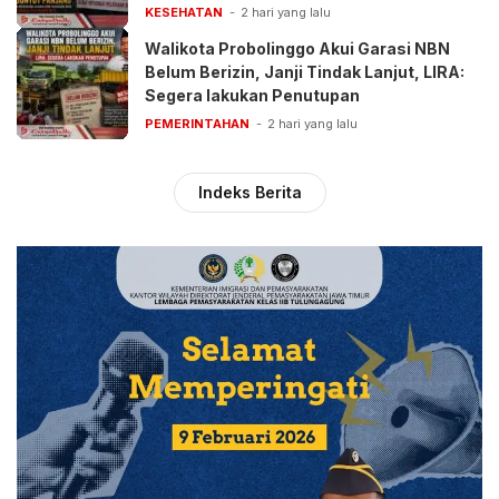
Pelayanan BPJS
KESEHATAN
2 hari yang lalu
Walikota Probolinggo Akui Garasi NBN
Belum Berizin, Janji Tindak Lanjut, LIRA:
Segera lakukan Penutupan
PEMERINTAHAN
2 hari yang lalu
Indeks Berita