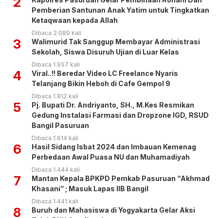
2
Pemberian Santunan Anak Yatim untuk Tingkatkan
Ketaqwaan kepada Allah
Dibaca 2.089 kali
3
Walimurid Tak Sanggup Membayar Administrasi
Sekolah, Siswa Disuruh Ujian di Luar Kelas
Dibaca 1.957 kali
4
Viral..!! Beredar Video LC Freelance Nyaris
Telanjang Bikin Heboh di Cafe Gempol 9
Dibaca 1.812 kali
5
Pj. Bupati Dr. Andriyanto, SH., M.Kes Resmikan
Gedung Instalasi Farmasi dan Dropzone IGD, RSUD
Bangil Pasuruan
Dibaca 1.614 kali
6
Hasil Sidang Isbat 2024 dan Imbauan Kemenag
Perbedaan Awal Puasa NU dan Muhamadiyah
Dibaca 1.444 kali
7
Mantan Kepala BPKPD Pemkab Pasuruan “Akhmad
Khasani” ; Masuk Lapas IIB Bangil
Dibaca 1.441 kali
8
Buruh dan Mahasiswa di Yogyakarta Gelar Aksi