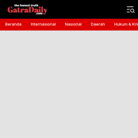
Gatra Daily
the honest truth
Beranda
Internasional
Nasional
Daerah
Hukum & Kri