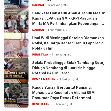
DAERAH
6 jam yang lalu
Sengketa Hak Asuh Anak 4 Tahun Masuk
Kasasi, LPA dan GM FKPPI Pasuruan
Minta MA Pertimbangkan Kepentingan
Anak
DAERAH
1 hari yang lalu
Usai Widi Meninggal Setelah Diamankan
Polisi, Keluarga Bantah Cabut Laporan di
Polda Jatim
PERISTIWA
1 hari yang lalu
Sekda Probolinggo Sidak Tambang Boto,
Diduga Nambang di Luar Izin hingga
Potensi PAD Miliaran
PEMERINTAHAN
2 hari yang lalu
Kasus Yurizal Berbuntut Panjang,
Mahasiswa Kesehatan Aliansi BEM
Pasuruan Raya Desak Reformasi
Pelayanan BPJS
KESEHATAN
3 hari yang lalu