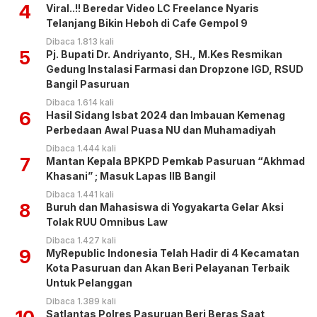
4
Viral..!! Beredar Video LC Freelance Nyaris
Telanjang Bikin Heboh di Cafe Gempol 9
Dibaca 1.813 kali
5
Pj. Bupati Dr. Andriyanto, SH., M.Kes Resmikan
Gedung Instalasi Farmasi dan Dropzone IGD, RSUD
Bangil Pasuruan
Dibaca 1.614 kali
6
Hasil Sidang Isbat 2024 dan Imbauan Kemenag
Perbedaan Awal Puasa NU dan Muhamadiyah
Dibaca 1.444 kali
7
Mantan Kepala BPKPD Pemkab Pasuruan “Akhmad
Khasani” ; Masuk Lapas IIB Bangil
Dibaca 1.441 kali
8
Buruh dan Mahasiswa di Yogyakarta Gelar Aksi
Tolak RUU Omnibus Law
Dibaca 1.427 kali
9
MyRepublic Indonesia Telah Hadir di 4 Kecamatan
Kota Pasuruan dan Akan Beri Pelayanan Terbaik
Untuk Pelanggan
Dibaca 1.389 kali
Satlantas Polres Pasuruan Beri Beras Saat