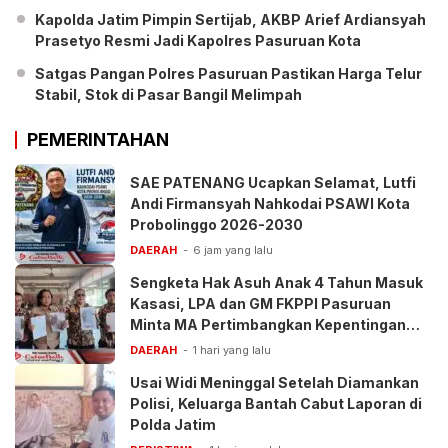
Kapolda Jatim Pimpin Sertijab, AKBP Arief Ardiansyah
Prasetyo Resmi Jadi Kapolres Pasuruan Kota
Satgas Pangan Polres Pasuruan Pastikan Harga Telur
Stabil, Stok di Pasar Bangil Melimpah
PEMERINTAHAN
SAE PATENANG Ucapkan Selamat, Lutfi
Andi Firmansyah Nahkodai PSAWI Kota
Probolinggo 2026-2030
DAERAH
6 jam yang lalu
Sengketa Hak Asuh Anak 4 Tahun Masuk
Kasasi, LPA dan GM FKPPI Pasuruan
Minta MA Pertimbangkan Kepentingan
Anak
DAERAH
1 hari yang lalu
Usai Widi Meninggal Setelah Diamankan
Polisi, Keluarga Bantah Cabut Laporan di
Polda Jatim