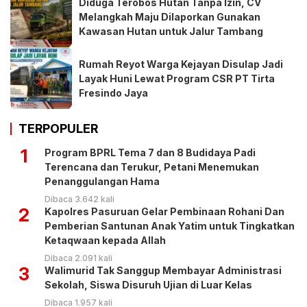
Diduga Terobos Hutan Tanpa Izin, CV
Melangkah Maju Dilaporkan Gunakan
Kawasan Hutan untuk Jalur Tambang
Rumah Reyot Warga Kejayan Disulap Jadi
Layak Huni Lewat Program CSR PT Tirta
Fresindo Jaya
TERPOPULER
1
Program BPRL Tema 7 dan 8 Budidaya Padi
Terencana dan Terukur, Petani Menemukan
Penanggulangan Hama
Dibaca 3.642 kali
2
Kapolres Pasuruan Gelar Pembinaan Rohani Dan
Pemberian Santunan Anak Yatim untuk Tingkatkan
Ketaqwaan kepada Allah
Dibaca 2.091 kali
3
Walimurid Tak Sanggup Membayar Administrasi
Sekolah, Siswa Disuruh Ujian di Luar Kelas
Dibaca 1.957 kali