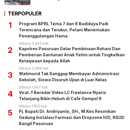
TERPOPULER
1
Program BPRL Tema 7 dan 8 Budidaya Padi
Terencana dan Terukur, Petani Menemukan
Penanggulangan Hama
Dibaca 3.642 kali
2
Kapolres Pasuruan Gelar Pembinaan Rohani Dan
Pemberian Santunan Anak Yatim untuk Tingkatkan
Ketaqwaan kepada Allah
Dibaca 2.089 kali
3
Walimurid Tak Sanggup Membayar Administrasi
Sekolah, Siswa Disuruh Ujian di Luar Kelas
Dibaca 1.957 kali
4
Viral..!! Beredar Video LC Freelance Nyaris
Telanjang Bikin Heboh di Cafe Gempol 9
Dibaca 1.812 kali
5
Pj. Bupati Dr. Andriyanto, SH., M.Kes Resmikan
Gedung Instalasi Farmasi dan Dropzone IGD, RSUD
Bangil Pasuruan