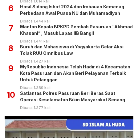
Dibaca 1.614 kali
6
Hasil Sidang Isbat 2024 dan Imbauan Kemenag
Perbedaan Awal Puasa NU dan Muhamadiyah
Dibaca 1.444 kali
7
Mantan Kepala BPKPD Pemkab Pasuruan “Akhmad
Khasani” ; Masuk Lapas IIB Bangil
Dibaca 1.441 kali
8
Buruh dan Mahasiswa di Yogyakarta Gelar Aksi
Tolak RUU Omnibus Law
Dibaca 1.427 kali
9
MyRepublic Indonesia Telah Hadir di 4 Kecamatan
Kota Pasuruan dan Akan Beri Pelayanan Terbaik
Untuk Pelanggan
Dibaca 1.389 kali
10
Satlantas Polres Pasuruan Beri Beras Saat
Operasi Keselamatan Bikin Masyarakat Senang
Dibaca 1.377 kali