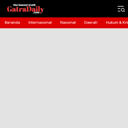
Gatra Daily
the honest truth
Beranda
Internasional
Nasional
Daerah
Hukum & Kri