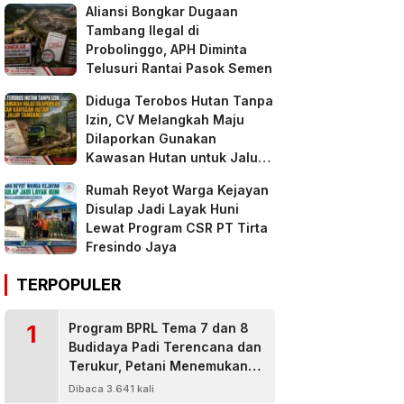
Aliansi Bongkar Dugaan
Tambang Ilegal di
Probolinggo, APH Diminta
Telusuri Rantai Pasok Semen
Diduga Terobos Hutan Tanpa
Izin, CV Melangkah Maju
Dilaporkan Gunakan
Kawasan Hutan untuk Jalur
Tambang
Rumah Reyot Warga Kejayan
Disulap Jadi Layak Huni
Lewat Program CSR PT Tirta
Fresindo Jaya
TERPOPULER
1
Program BPRL Tema 7 dan 8
Budidaya Padi Terencana dan
Terukur, Petani Menemukan
Penanggulangan Hama
Dibaca 3.641 kali