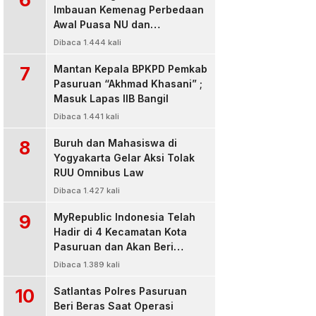
Imbauan Kemenag Perbedaan
Awal Puasa NU dan
Muhamadiyah
Dibaca 1.444 kali
7
Mantan Kepala BPKPD Pemkab
Pasuruan “Akhmad Khasani” ;
Masuk Lapas IIB Bangil
Dibaca 1.441 kali
8
Buruh dan Mahasiswa di
Yogyakarta Gelar Aksi Tolak
RUU Omnibus Law
Dibaca 1.427 kali
9
MyRepublic Indonesia Telah
Hadir di 4 Kecamatan Kota
Pasuruan dan Akan Beri
Pelayanan Terbaik Untuk
Dibaca 1.389 kali
Pelanggan
10
Satlantas Polres Pasuruan
Beri Beras Saat Operasi