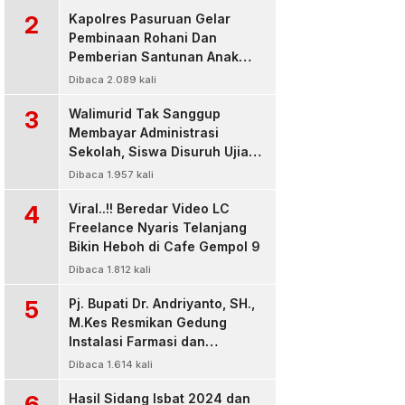
2
Kapolres Pasuruan Gelar
Pembinaan Rohani Dan
Pemberian Santunan Anak
Yatim untuk Tingkatkan
Dibaca 2.089 kali
Ketaqwaan kepada Allah
3
Walimurid Tak Sanggup
Membayar Administrasi
Sekolah, Siswa Disuruh Ujian
di Luar Kelas
Dibaca 1.957 kali
4
Viral..!! Beredar Video LC
Freelance Nyaris Telanjang
Bikin Heboh di Cafe Gempol 9
Dibaca 1.812 kali
5
Pj. Bupati Dr. Andriyanto, SH.,
M.Kes Resmikan Gedung
Instalasi Farmasi dan
Dropzone IGD, RSUD Bangil
Dibaca 1.614 kali
Pasuruan
6
Hasil Sidang Isbat 2024 dan