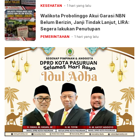
Pelayanan BPJS
KESEHATAN
1 hari yang lalu
Walikota Probolinggo Akui Garasi NBN
Belum Berizin, Janji Tindak Lanjut, LIRA:
Segera lakukan Penutupan
PEMERINTAHAN
1 hari yang lalu