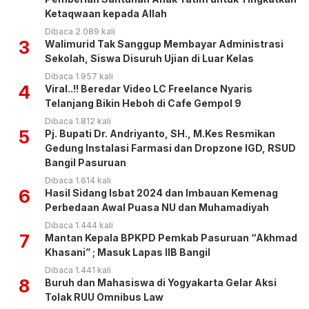
Ketaqwaan kepada Allah
Dibaca 2.089 kali
3
Walimurid Tak Sanggup Membayar Administrasi
Sekolah, Siswa Disuruh Ujian di Luar Kelas
Dibaca 1.957 kali
4
Viral..!! Beredar Video LC Freelance Nyaris
Telanjang Bikin Heboh di Cafe Gempol 9
Dibaca 1.812 kali
5
Pj. Bupati Dr. Andriyanto, SH., M.Kes Resmikan
Gedung Instalasi Farmasi dan Dropzone IGD, RSUD
Bangil Pasuruan
Dibaca 1.614 kali
6
Hasil Sidang Isbat 2024 dan Imbauan Kemenag
Perbedaan Awal Puasa NU dan Muhamadiyah
Dibaca 1.444 kali
7
Mantan Kepala BPKPD Pemkab Pasuruan “Akhmad
Khasani” ; Masuk Lapas IIB Bangil
Dibaca 1.441 kali
8
Buruh dan Mahasiswa di Yogyakarta Gelar Aksi
Tolak RUU Omnibus Law