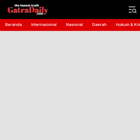
Gatra Daily
the honest truth
Beranda
Internasional
Nasional
Daerah
Hukum & Kri