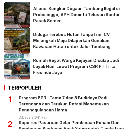
Aliansi Bongkar Dugaan Tambang Ilegal di
Probolinggo, APH Diminta Telusuri Rantai
Pasok Semen
Diduga Terobos Hutan Tanpa Izin, CV
Melangkah Maju Dilaporkan Gunakan
Kawasan Hutan untuk Jalur Tambang
Rumah Reyot Warga Kejayan Disulap Jadi
Layak Huni Lewat Program CSR PT Tirta
Fresindo Jaya
TERPOPULER
1
Program BPRL Tema 7 dan 8 Budidaya Padi
Terencana dan Terukur, Petani Menemukan
Penanggulangan Hama
Dibaca 3.641 kali
2
Kapolres Pasuruan Gelar Pembinaan Rohani Dan
Pemberian Santunan Anak Yatim untuk Tingkatkan