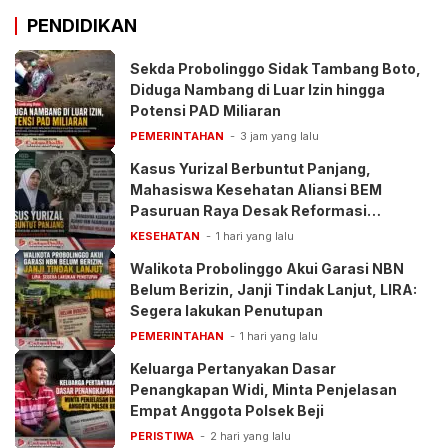
PENDIDIKAN
Sekda Probolinggo Sidak Tambang Boto,
Diduga Nambang di Luar Izin hingga
Potensi PAD Miliaran
PEMERINTAHAN
3 jam yang lalu
Kasus Yurizal Berbuntut Panjang,
Mahasiswa Kesehatan Aliansi BEM
Pasuruan Raya Desak Reformasi
Pelayanan BPJS
KESEHATAN
1 hari yang lalu
Walikota Probolinggo Akui Garasi NBN
Belum Berizin, Janji Tindak Lanjut, LIRA:
Segera lakukan Penutupan
PEMERINTAHAN
1 hari yang lalu
Keluarga Pertanyakan Dasar
Penangkapan Widi, Minta Penjelasan
Empat Anggota Polsek Beji
PERISTIWA
2 hari yang lalu