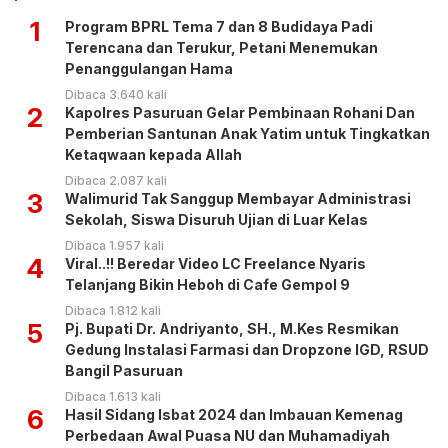
1
Program BPRL Tema 7 dan 8 Budidaya Padi
Terencana dan Terukur, Petani Menemukan
Penanggulangan Hama
Dibaca 3.640 kali
2
Kapolres Pasuruan Gelar Pembinaan Rohani Dan
Pemberian Santunan Anak Yatim untuk Tingkatkan
Ketaqwaan kepada Allah
Dibaca 2.087 kali
3
Walimurid Tak Sanggup Membayar Administrasi
Sekolah, Siswa Disuruh Ujian di Luar Kelas
Dibaca 1.957 kali
4
Viral..!! Beredar Video LC Freelance Nyaris
Telanjang Bikin Heboh di Cafe Gempol 9
Dibaca 1.812 kali
5
Pj. Bupati Dr. Andriyanto, SH., M.Kes Resmikan
Gedung Instalasi Farmasi dan Dropzone IGD, RSUD
Bangil Pasuruan
Dibaca 1.613 kali
6
Hasil Sidang Isbat 2024 dan Imbauan Kemenag
Perbedaan Awal Puasa NU dan Muhamadiyah