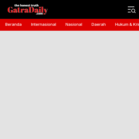
Gatra Daily
the honest truth
Beranda
Internasional
Nasional
Daerah
Hukum & Kri