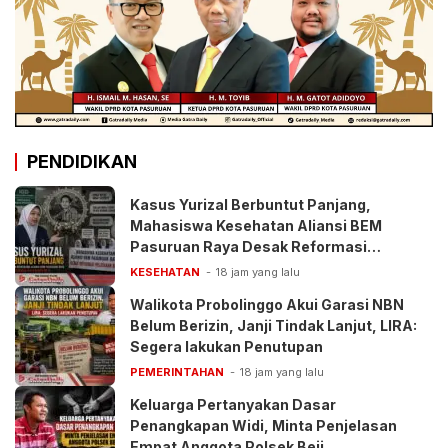
PENDIDIKAN
Kasus Yurizal Berbuntut Panjang,
Mahasiswa Kesehatan Aliansi BEM
Pasuruan Raya Desak Reformasi
Pelayanan BPJS
KESEHATAN
18 jam yang lalu
Walikota Probolinggo Akui Garasi NBN
Belum Berizin, Janji Tindak Lanjut, LIRA:
Segera lakukan Penutupan
PEMERINTAHAN
18 jam yang lalu
Keluarga Pertanyakan Dasar
Penangkapan Widi, Minta Penjelasan
Empat Anggota Polsek Beji