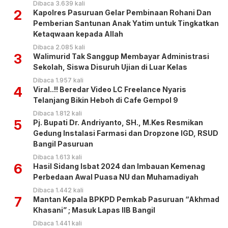
Dibaca 3.639 kali
2
Kapolres Pasuruan Gelar Pembinaan Rohani Dan
Pemberian Santunan Anak Yatim untuk Tingkatkan
Ketaqwaan kepada Allah
Dibaca 2.085 kali
3
Walimurid Tak Sanggup Membayar Administrasi
Sekolah, Siswa Disuruh Ujian di Luar Kelas
Dibaca 1.957 kali
4
Viral..!! Beredar Video LC Freelance Nyaris
Telanjang Bikin Heboh di Cafe Gempol 9
Dibaca 1.812 kali
5
Pj. Bupati Dr. Andriyanto, SH., M.Kes Resmikan
Gedung Instalasi Farmasi dan Dropzone IGD, RSUD
Bangil Pasuruan
Dibaca 1.613 kali
6
Hasil Sidang Isbat 2024 dan Imbauan Kemenag
Perbedaan Awal Puasa NU dan Muhamadiyah
Dibaca 1.442 kali
7
Mantan Kepala BPKPD Pemkab Pasuruan “Akhmad
Khasani” ; Masuk Lapas IIB Bangil
Dibaca 1.441 kali