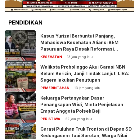
PENDIDIKAN
Kasus Yurizal Berbuntut Panjang,
Mahasiswa Kesehatan Aliansi BEM
Pasuruan Raya Desak Reformasi
Pelayanan BPJS
KESEHATAN
13 jam yang lalu
Walikota Probolinggo Akui Garasi NBN
Belum Berizin, Janji Tindak Lanjut, LIRA:
Segera lakukan Penutupan
PEMERINTAHAN
13 jam yang lalu
Keluarga Pertanyakan Dasar
Penangkapan Widi, Minta Penjelasan
Empat Anggota Polsek Beji
PERISTIWA
22 jam yang lalu
Garasi Puluhan Truk Tronton di Depan SD
Kedungasem Tuai Sorotan, Warga Nilai