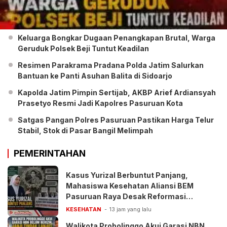
Keluarga Bongkar Dugaan Penangkapan Brutal, Warga
Geruduk Polsek Beji Tuntut Keadilan
Resimen Parakrama Pradana Polda Jatim Salurkan
Bantuan ke Panti Asuhan Balita di Sidoarjo
Kapolda Jatim Pimpin Sertijab, AKBP Arief Ardiansyah
Prasetyo Resmi Jadi Kapolres Pasuruan Kota
Satgas Pangan Polres Pasuruan Pastikan Harga Telur
Stabil, Stok di Pasar Bangil Melimpah
PEMERINTAHAN
Kasus Yurizal Berbuntut Panjang,
Mahasiswa Kesehatan Aliansi BEM
Pasuruan Raya Desak Reformasi
Pelayanan BPJS
KESEHATAN
13 jam yang lalu
Walikota Probolinggo Akui Garasi NBN