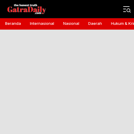
Gatra Daily
the honest truth
Beranda
Internasional
Nasional
Daerah
Hukum & Kri