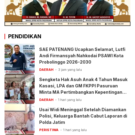
PENDIDIKAN
SAE PATENANG Ucapkan Selamat, Lutfi
Andi Firmansyah Nahkodai PSAWI Kota
Probolinggo 2026-2030
DAERAH
3 jam yang lalu
Sengketa Hak Asuh Anak 4 Tahun Masuk
Kasasi, LPA dan GM FKPPI Pasuruan
Minta MA Pertimbangkan Kepentingan
Anak
DAERAH
1 hari yang lalu
Usai Widi Meninggal Setelah Diamankan
Polisi, Keluarga Bantah Cabut Laporan di
Polda Jatim
PERISTIWA
1 hari yang lalu