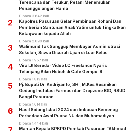
Terencana dan Terukur, Petani Menemukan
Penanggulangan Hama
Dibaca 3.642 kali
2
Kapolres Pasuruan Gelar Pembinaan Rohani Dan
Pemberian Santunan Anak Yatim untuk Tingkatkan
Ketaqwaan kepada Allah
Dibaca 2.090 kali
3
Walimurid Tak Sanggup Membayar Administrasi
Sekolah, Siswa Disuruh Ujian di Luar Kelas
Dibaca 1.957 kali
4
Viral..!! Beredar Video LC Freelance Nyaris
Telanjang Bikin Heboh di Cafe Gempol 9
Dibaca 1.813 kali
5
Pj. Bupati Dr. Andriyanto, SH., M.Kes Resmikan
Gedung Instalasi Farmasi dan Dropzone IGD, RSUD
Bangil Pasuruan
Dibaca 1.614 kali
6
Hasil Sidang Isbat 2024 dan Imbauan Kemenag
Perbedaan Awal Puasa NU dan Muhamadiyah
Dibaca 1.444 kali
7
Mantan Kepala BPKPD Pemkab Pasuruan “Akhmad