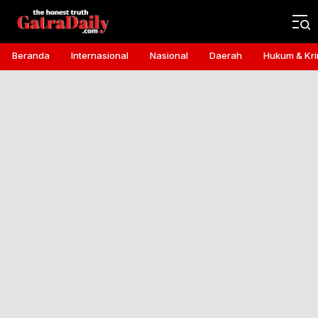
Gatra Daily
the honest truth
Beranda
Internasional
Nasional
Daerah
Hukum & Kri