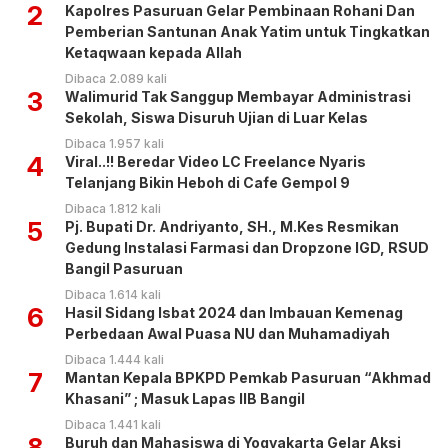
2
Kapolres Pasuruan Gelar Pembinaan Rohani Dan
Pemberian Santunan Anak Yatim untuk Tingkatkan
Ketaqwaan kepada Allah
Dibaca 2.089 kali
3
Walimurid Tak Sanggup Membayar Administrasi
Sekolah, Siswa Disuruh Ujian di Luar Kelas
Dibaca 1.957 kali
4
Viral..!! Beredar Video LC Freelance Nyaris
Telanjang Bikin Heboh di Cafe Gempol 9
Dibaca 1.812 kali
5
Pj. Bupati Dr. Andriyanto, SH., M.Kes Resmikan
Gedung Instalasi Farmasi dan Dropzone IGD, RSUD
Bangil Pasuruan
Dibaca 1.614 kali
6
Hasil Sidang Isbat 2024 dan Imbauan Kemenag
Perbedaan Awal Puasa NU dan Muhamadiyah
Dibaca 1.444 kali
7
Mantan Kepala BPKPD Pemkab Pasuruan “Akhmad
Khasani” ; Masuk Lapas IIB Bangil
Dibaca 1.441 kali
8
Buruh dan Mahasiswa di Yogyakarta Gelar Aksi