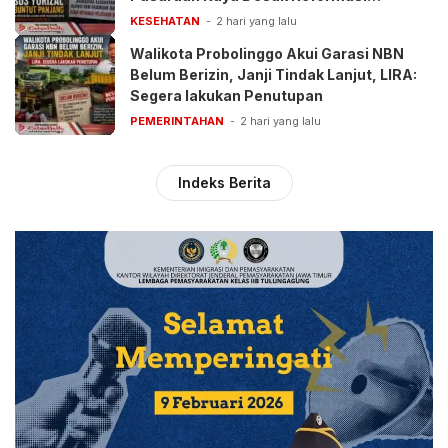
Pelayanan BPJS
KESEHATAN
2 hari yang lalu
Walikota Probolinggo Akui Garasi NBN
Belum Berizin, Janji Tindak Lanjut, LIRA:
Segera lakukan Penutupan
PEMERINTAHAN
2 hari yang lalu
Indeks Berita