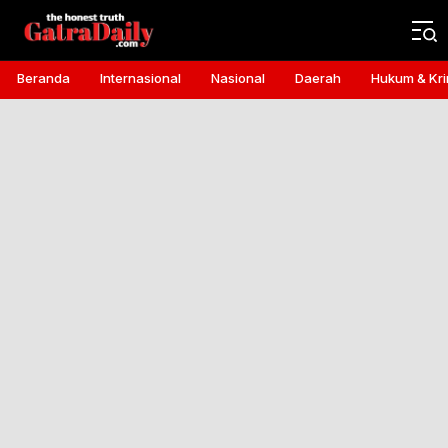
Gatra Daily
the honest truth
Beranda
Internasional
Nasional
Daerah
Hukum & Kri