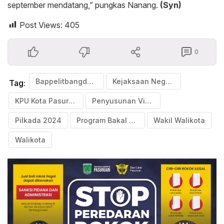
september mendatang,” pungkas Nanang.
(Syn)
Post Views:
405
0
Bappelitbangda Kota Pasuruan
Kejaksaan Negeri Kota Pasuruan
Tag:
KPU Kota Pasuruan
Penyusunan Visi Misi
Pilkada 2024
Program Bakal Calon
Wakil Walikota
Walikota