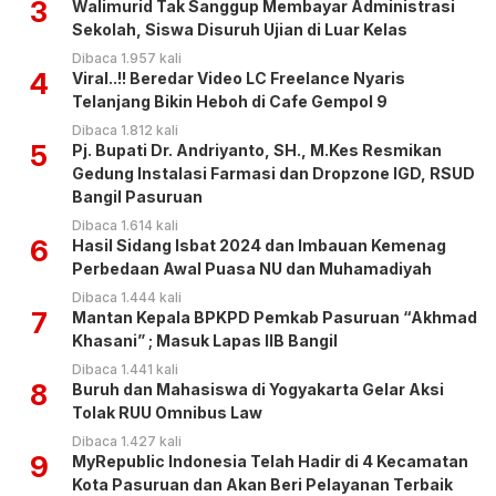
3
Walimurid Tak Sanggup Membayar Administrasi
Sekolah, Siswa Disuruh Ujian di Luar Kelas
Dibaca 1.957 kali
4
Viral..!! Beredar Video LC Freelance Nyaris
Telanjang Bikin Heboh di Cafe Gempol 9
Dibaca 1.812 kali
5
Pj. Bupati Dr. Andriyanto, SH., M.Kes Resmikan
Gedung Instalasi Farmasi dan Dropzone IGD, RSUD
Bangil Pasuruan
Dibaca 1.614 kali
6
Hasil Sidang Isbat 2024 dan Imbauan Kemenag
Perbedaan Awal Puasa NU dan Muhamadiyah
Dibaca 1.444 kali
7
Mantan Kepala BPKPD Pemkab Pasuruan “Akhmad
Khasani” ; Masuk Lapas IIB Bangil
Dibaca 1.441 kali
8
Buruh dan Mahasiswa di Yogyakarta Gelar Aksi
Tolak RUU Omnibus Law
Dibaca 1.427 kali
9
MyRepublic Indonesia Telah Hadir di 4 Kecamatan
Kota Pasuruan dan Akan Beri Pelayanan Terbaik