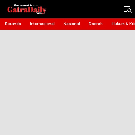
Gatra Daily
the honest truth
Beranda
Internasional
Nasional
Daerah
Hukum & Kri