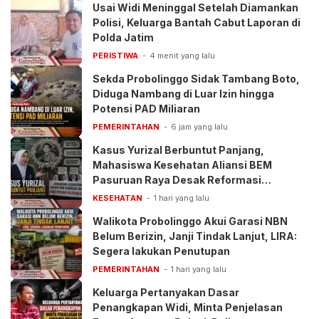
Usai Widi Meninggal Setelah Diamankan
Polisi, Keluarga Bantah Cabut Laporan di
Polda Jatim
PERISTIWA
4 menit yang lalu
Sekda Probolinggo Sidak Tambang Boto,
Diduga Nambang di Luar Izin hingga
Potensi PAD Miliaran
PEMERINTAHAN
6 jam yang lalu
Kasus Yurizal Berbuntut Panjang,
Mahasiswa Kesehatan Aliansi BEM
Pasuruan Raya Desak Reformasi
Pelayanan BPJS
KESEHATAN
1 hari yang lalu
Walikota Probolinggo Akui Garasi NBN
Belum Berizin, Janji Tindak Lanjut, LIRA:
Segera lakukan Penutupan
PEMERINTAHAN
1 hari yang lalu
Keluarga Pertanyakan Dasar
Penangkapan Widi, Minta Penjelasan