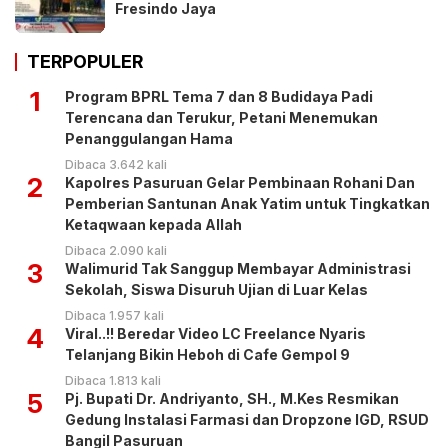
Fresindo Jaya
TERPOPULER
1
Program BPRL Tema 7 dan 8 Budidaya Padi
Terencana dan Terukur, Petani Menemukan
Penanggulangan Hama
Dibaca 3.642 kali
2
Kapolres Pasuruan Gelar Pembinaan Rohani Dan
Pemberian Santunan Anak Yatim untuk Tingkatkan
Ketaqwaan kepada Allah
Dibaca 2.090 kali
3
Walimurid Tak Sanggup Membayar Administrasi
Sekolah, Siswa Disuruh Ujian di Luar Kelas
Dibaca 1.957 kali
4
Viral..!! Beredar Video LC Freelance Nyaris
Telanjang Bikin Heboh di Cafe Gempol 9
Dibaca 1.813 kali
5
Pj. Bupati Dr. Andriyanto, SH., M.Kes Resmikan
Gedung Instalasi Farmasi dan Dropzone IGD, RSUD
Bangil Pasuruan