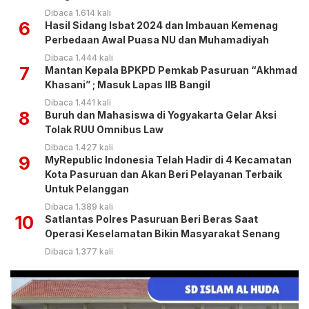
Dibaca 1.614 kali
6
Hasil Sidang Isbat 2024 dan Imbauan Kemenag
Perbedaan Awal Puasa NU dan Muhamadiyah
Dibaca 1.444 kali
7
Mantan Kepala BPKPD Pemkab Pasuruan “Akhmad
Khasani” ; Masuk Lapas IIB Bangil
Dibaca 1.441 kali
8
Buruh dan Mahasiswa di Yogyakarta Gelar Aksi
Tolak RUU Omnibus Law
Dibaca 1.427 kali
9
MyRepublic Indonesia Telah Hadir di 4 Kecamatan
Kota Pasuruan dan Akan Beri Pelayanan Terbaik
Untuk Pelanggan
Dibaca 1.389 kali
10
Satlantas Polres Pasuruan Beri Beras Saat
Operasi Keselamatan Bikin Masyarakat Senang
Dibaca 1.377 kali