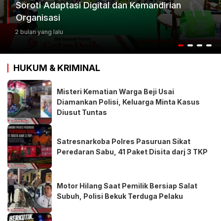
oroti Adaptasi Digital dan Kemandirian
K
rganisasi
K
bulan yang lalu
3 
HUKUM & KRIMINAL
Misteri Kematian Warga Beji Usai
Diamankan Polisi, Keluarga Minta Kasus
Diusut Tuntas
Satresnarkoba Polres Pasuruan Sikat
Peredaran Sabu, 41 Paket Disita darj 3 TKP
Motor Hilang Saat Pemilik Bersiap Salat
Subuh, Polisi Bekuk Terduga Pelaku