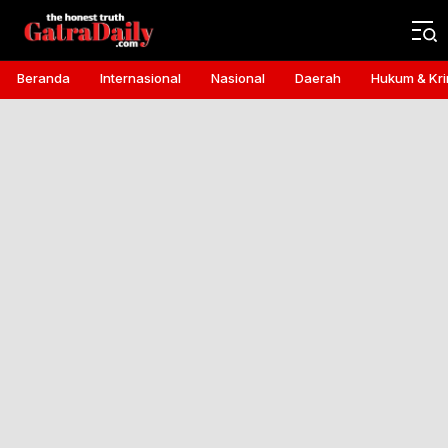
Gatra Daily
the honest truth
Beranda
Internasional
Nasional
Daerah
Hukum & Kri