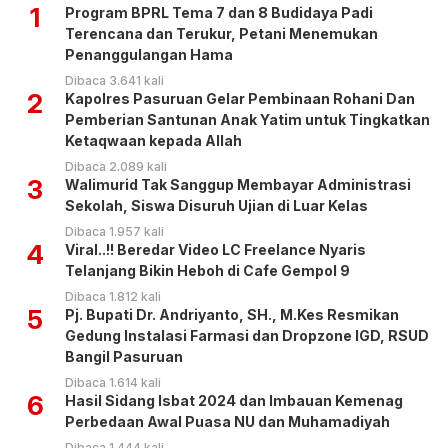
1
Program BPRL Tema 7 dan 8 Budidaya Padi
Terencana dan Terukur, Petani Menemukan
Penanggulangan Hama
Dibaca 3.641 kali
2
Kapolres Pasuruan Gelar Pembinaan Rohani Dan
Pemberian Santunan Anak Yatim untuk Tingkatkan
Ketaqwaan kepada Allah
Dibaca 2.089 kali
3
Walimurid Tak Sanggup Membayar Administrasi
Sekolah, Siswa Disuruh Ujian di Luar Kelas
Dibaca 1.957 kali
4
Viral..!! Beredar Video LC Freelance Nyaris
Telanjang Bikin Heboh di Cafe Gempol 9
Dibaca 1.812 kali
5
Pj. Bupati Dr. Andriyanto, SH., M.Kes Resmikan
Gedung Instalasi Farmasi dan Dropzone IGD, RSUD
Bangil Pasuruan
Dibaca 1.614 kali
6
Hasil Sidang Isbat 2024 dan Imbauan Kemenag
Perbedaan Awal Puasa NU dan Muhamadiyah
Dibaca 1.444 kali