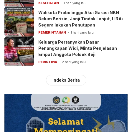
Pelayanan BPJS
KESEHATAN
1 hari yang lalu
Walikota Probolinggo Akui Garasi NBN
Belum Berizin, Janji Tindak Lanjut, LIRA:
Segera lakukan Penutupan
PEMERINTAHAN
1 hari yang lalu
Keluarga Pertanyakan Dasar
Penangkapan Widi, Minta Penjelasan
Empat Anggota Polsek Beji
PERISTIWA
2 hari yang lalu
Indeks Berita