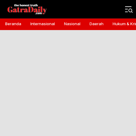
Gatra Daily
the honest truth
Beranda
Internasional
Nasional
Daerah
Hukum & Kri