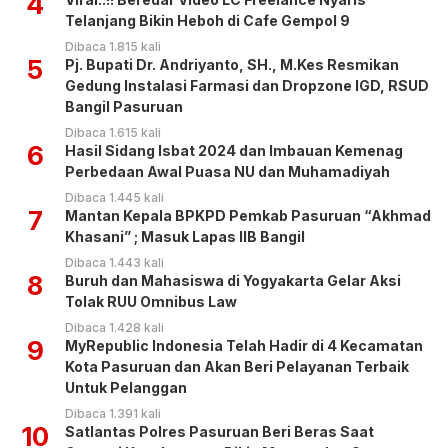
4
Telanjang Bikin Heboh di Cafe Gempol 9
Dibaca 1.815 kali
5
Pj. Bupati Dr. Andriyanto, SH., M.Kes Resmikan
Gedung Instalasi Farmasi dan Dropzone IGD, RSUD
Bangil Pasuruan
Dibaca 1.615 kali
6
Hasil Sidang Isbat 2024 dan Imbauan Kemenag
Perbedaan Awal Puasa NU dan Muhamadiyah
Dibaca 1.445 kali
7
Mantan Kepala BPKPD Pemkab Pasuruan “Akhmad
Khasani” ; Masuk Lapas IIB Bangil
Dibaca 1.443 kali
8
Buruh dan Mahasiswa di Yogyakarta Gelar Aksi
Tolak RUU Omnibus Law
Dibaca 1.428 kali
9
MyRepublic Indonesia Telah Hadir di 4 Kecamatan
Kota Pasuruan dan Akan Beri Pelayanan Terbaik
Untuk Pelanggan
Dibaca 1.391 kali
10
Satlantas Polres Pasuruan Beri Beras Saat