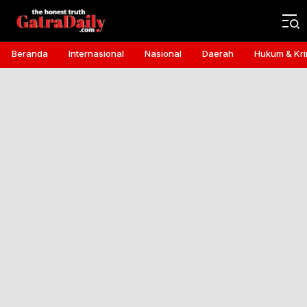
Gatra Daily
the honest truth
Beranda
Internasional
Nasional
Daerah
Hukum & Kri