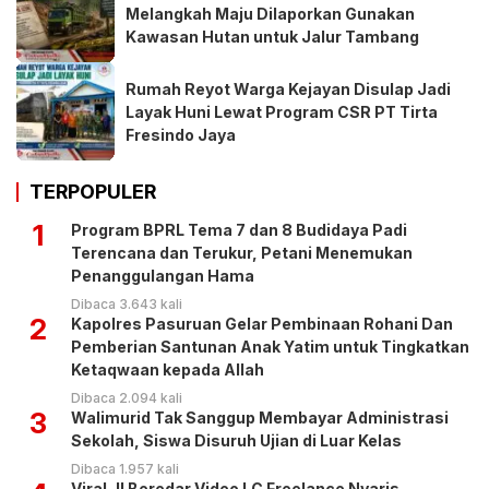
Melangkah Maju Dilaporkan Gunakan
Kawasan Hutan untuk Jalur Tambang
Rumah Reyot Warga Kejayan Disulap Jadi
Layak Huni Lewat Program CSR PT Tirta
Fresindo Jaya
TERPOPULER
1
Program BPRL Tema 7 dan 8 Budidaya Padi
Terencana dan Terukur, Petani Menemukan
Penanggulangan Hama
Dibaca 3.643 kali
2
Kapolres Pasuruan Gelar Pembinaan Rohani Dan
Pemberian Santunan Anak Yatim untuk Tingkatkan
Ketaqwaan kepada Allah
Dibaca 2.094 kali
3
Walimurid Tak Sanggup Membayar Administrasi
Sekolah, Siswa Disuruh Ujian di Luar Kelas
Dibaca 1.957 kali
Viral..!! Beredar Video LC Freelance Nyaris