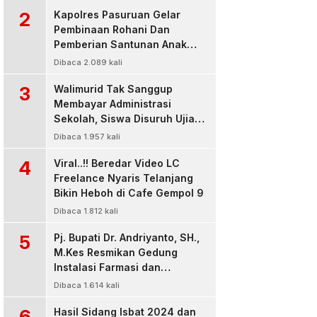
2
Kapolres Pasuruan Gelar
Pembinaan Rohani Dan
Pemberian Santunan Anak
Yatim untuk Tingkatkan
Dibaca 2.089 kali
Ketaqwaan kepada Allah
3
Walimurid Tak Sanggup
Membayar Administrasi
Sekolah, Siswa Disuruh Ujian
di Luar Kelas
Dibaca 1.957 kali
4
Viral..!! Beredar Video LC
Freelance Nyaris Telanjang
Bikin Heboh di Cafe Gempol 9
Dibaca 1.812 kali
5
Pj. Bupati Dr. Andriyanto, SH.,
M.Kes Resmikan Gedung
Instalasi Farmasi dan
Dropzone IGD, RSUD Bangil
Dibaca 1.614 kali
Pasuruan
6
Hasil Sidang Isbat 2024 dan