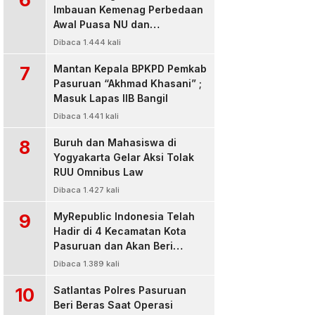
Imbauan Kemenag Perbedaan
Awal Puasa NU dan
Muhamadiyah
Dibaca 1.444 kali
7
Mantan Kepala BPKPD Pemkab
Pasuruan “Akhmad Khasani” ;
Masuk Lapas IIB Bangil
Dibaca 1.441 kali
8
Buruh dan Mahasiswa di
Yogyakarta Gelar Aksi Tolak
RUU Omnibus Law
Dibaca 1.427 kali
9
MyRepublic Indonesia Telah
Hadir di 4 Kecamatan Kota
Pasuruan dan Akan Beri
Pelayanan Terbaik Untuk
Dibaca 1.389 kali
Pelanggan
10
Satlantas Polres Pasuruan
Beri Beras Saat Operasi