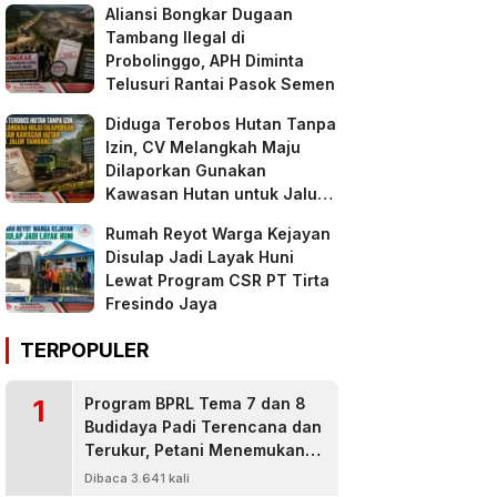
Aliansi Bongkar Dugaan
Tambang Ilegal di
Probolinggo, APH Diminta
Telusuri Rantai Pasok Semen
Diduga Terobos Hutan Tanpa
Izin, CV Melangkah Maju
Dilaporkan Gunakan
Kawasan Hutan untuk Jalur
Tambang
Rumah Reyot Warga Kejayan
Disulap Jadi Layak Huni
Lewat Program CSR PT Tirta
Fresindo Jaya
TERPOPULER
1
Program BPRL Tema 7 dan 8
Budidaya Padi Terencana dan
Terukur, Petani Menemukan
Penanggulangan Hama
Dibaca 3.641 kali