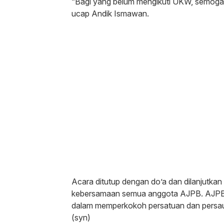
“Bagi yang belum mengikuti UKW, semoga
ucap Andik Ismawan.
Acara ditutup dengan do’a dan dilanjutka
kebersamaan semua anggota AJPB. AJPB b
dalam memperkokoh persatuan dan persaud
(syn)