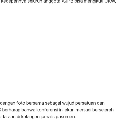
 kedepannya seluruh anggota AJPB bisa mengikuti UKW,”
n dengan foto bersama sebagai wujud persatuan dan
erharap bahwa konferensi ini akan menjadi bersejarah
araan di kalangan jurnalis pasuruan.