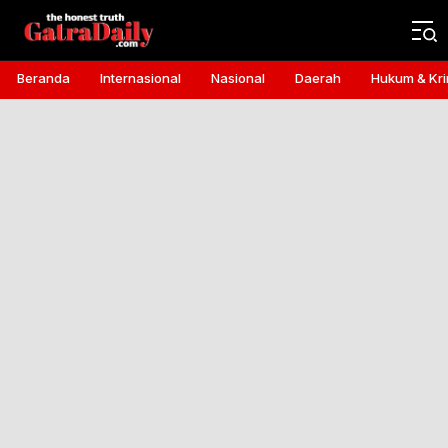
Gatra Daily
the honest truth
Beranda
Internasional
Nasional
Daerah
Hukum & Kri