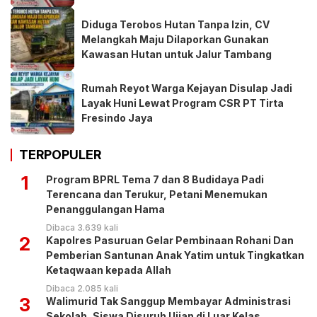
Diduga Terobos Hutan Tanpa Izin, CV
Melangkah Maju Dilaporkan Gunakan
Kawasan Hutan untuk Jalur Tambang
Rumah Reyot Warga Kejayan Disulap Jadi
Layak Huni Lewat Program CSR PT Tirta
Fresindo Jaya
TERPOPULER
1
Program BPRL Tema 7 dan 8 Budidaya Padi
Terencana dan Terukur, Petani Menemukan
Penanggulangan Hama
Dibaca 3.639 kali
2
Kapolres Pasuruan Gelar Pembinaan Rohani Dan
Pemberian Santunan Anak Yatim untuk Tingkatkan
Ketaqwaan kepada Allah
Dibaca 2.085 kali
3
Walimurid Tak Sanggup Membayar Administrasi
Sekolah, Siswa Disuruh Ujian di Luar Kelas