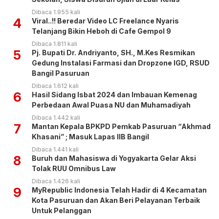
Dibaca 1.955 kali
4
Viral..!! Beredar Video LC Freelance Nyaris
Telanjang Bikin Heboh di Cafe Gempol 9
Dibaca 1.811 kali
5
Pj. Bupati Dr. Andriyanto, SH., M.Kes Resmikan
Gedung Instalasi Farmasi dan Dropzone IGD, RSUD
Bangil Pasuruan
Dibaca 1.612 kali
6
Hasil Sidang Isbat 2024 dan Imbauan Kemenag
Perbedaan Awal Puasa NU dan Muhamadiyah
Dibaca 1.442 kali
7
Mantan Kepala BPKPD Pemkab Pasuruan “Akhmad
Khasani” ; Masuk Lapas IIB Bangil
Dibaca 1.441 kali
8
Buruh dan Mahasiswa di Yogyakarta Gelar Aksi
Tolak RUU Omnibus Law
Dibaca 1.426 kali
9
MyRepublic Indonesia Telah Hadir di 4 Kecamatan
Kota Pasuruan dan Akan Beri Pelayanan Terbaik
Untuk Pelanggan