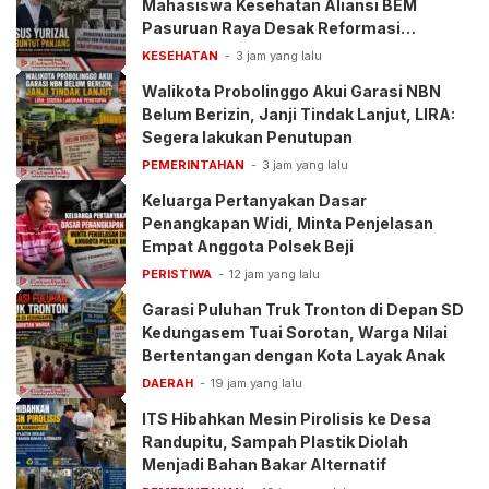
Mahasiswa Kesehatan Aliansi BEM
Pasuruan Raya Desak Reformasi
Pelayanan BPJS
KESEHATAN
3 jam yang lalu
Walikota Probolinggo Akui Garasi NBN
Belum Berizin, Janji Tindak Lanjut, LIRA:
Segera lakukan Penutupan
PEMERINTAHAN
3 jam yang lalu
Keluarga Pertanyakan Dasar
Penangkapan Widi, Minta Penjelasan
Empat Anggota Polsek Beji
PERISTIWA
12 jam yang lalu
Garasi Puluhan Truk Tronton di Depan SD
Kedungasem Tuai Sorotan, Warga Nilai
Bertentangan dengan Kota Layak Anak
DAERAH
19 jam yang lalu
ITS Hibahkan Mesin Pirolisis ke Desa
Randupitu, Sampah Plastik Diolah
Menjadi Bahan Bakar Alternatif