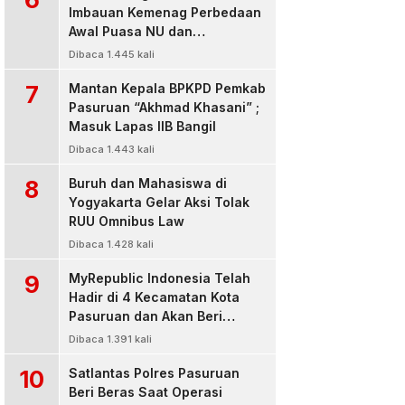
Imbauan Kemenag Perbedaan
Awal Puasa NU dan
Muhamadiyah
Dibaca 1.445 kali
7
Mantan Kepala BPKPD Pemkab
Pasuruan “Akhmad Khasani” ;
Masuk Lapas IIB Bangil
Dibaca 1.443 kali
8
Buruh dan Mahasiswa di
Yogyakarta Gelar Aksi Tolak
RUU Omnibus Law
Dibaca 1.428 kali
9
MyRepublic Indonesia Telah
Hadir di 4 Kecamatan Kota
Pasuruan dan Akan Beri
Pelayanan Terbaik Untuk
Dibaca 1.391 kali
Pelanggan
10
Satlantas Polres Pasuruan
Beri Beras Saat Operasi