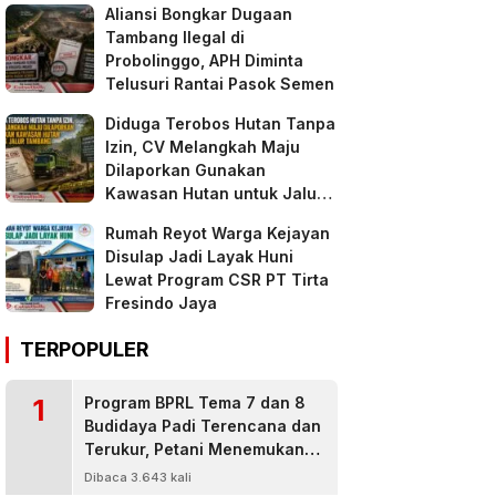
Aliansi Bongkar Dugaan
Tambang Ilegal di
Probolinggo, APH Diminta
Telusuri Rantai Pasok Semen
Diduga Terobos Hutan Tanpa
Izin, CV Melangkah Maju
Dilaporkan Gunakan
Kawasan Hutan untuk Jalur
Tambang
Rumah Reyot Warga Kejayan
Disulap Jadi Layak Huni
Lewat Program CSR PT Tirta
Fresindo Jaya
TERPOPULER
1
Program BPRL Tema 7 dan 8
Budidaya Padi Terencana dan
Terukur, Petani Menemukan
Penanggulangan Hama
Dibaca 3.643 kali