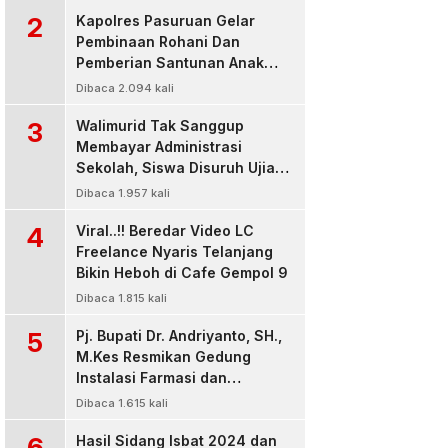
2
Kapolres Pasuruan Gelar
Pembinaan Rohani Dan
Pemberian Santunan Anak
Yatim untuk Tingkatkan
Dibaca 2.094 kali
Ketaqwaan kepada Allah
3
Walimurid Tak Sanggup
Membayar Administrasi
Sekolah, Siswa Disuruh Ujian
di Luar Kelas
Dibaca 1.957 kali
4
Viral..!! Beredar Video LC
Freelance Nyaris Telanjang
Bikin Heboh di Cafe Gempol 9
Dibaca 1.815 kali
5
Pj. Bupati Dr. Andriyanto, SH.,
M.Kes Resmikan Gedung
Instalasi Farmasi dan
Dropzone IGD, RSUD Bangil
Dibaca 1.615 kali
Pasuruan
6
Hasil Sidang Isbat 2024 dan