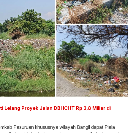
ti Lelang Proyek Jalan DBHCHT Rp 3,8 Miliar di
emkab Pasuruan khususnya wilayah Bangil dapat Piala