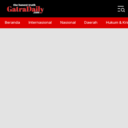
Gatra Daily
the honest truth
Beranda
Internasional
Nasional
Daerah
Hukum & Kri