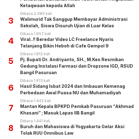
Ketaqwaan kepada Allah
Dibaca 2.085 kali
3
Walimurid Tak Sanggup Membayar Administrasi
Sekolah, Siswa Disuruh Ujian di Luar Kelas
Dibaca 1.957 kali
4
Viral..!! Beredar Video LC Freelance Nyaris
Telanjang Bikin Heboh di Cafe Gempol 9
Dibaca 1.812 kali
5
Pj. Bupati Dr. Andriyanto, SH., M.Kes Resmikan
Gedung Instalasi Farmasi dan Dropzone IGD, RSUD
Bangil Pasuruan
Dibaca 1.613 kali
6
Hasil Sidang Isbat 2024 dan Imbauan Kemenag
Perbedaan Awal Puasa NU dan Muhamadiyah
Dibaca 1.442 kali
7
Mantan Kepala BPKPD Pemkab Pasuruan “Akhmad
Khasani” ; Masuk Lapas IIB Bangil
Dibaca 1.441 kali
8
Buruh dan Mahasiswa di Yogyakarta Gelar Aksi
Tolak RUU Omnibus Law