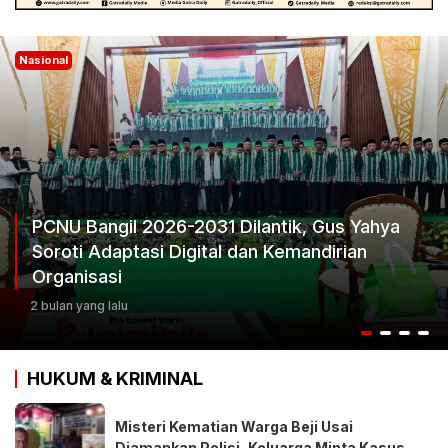
Nasional
tik, Gus Yahya
emandirian
Ketum Progib Dorong Rapimwi
Keputusan Terbaik
3 bulan yang lalu
HUKUM & KRIMINAL
Misteri Kematian Warga Beji Usai
Diamankan Polisi, Keluarga Minta Kasus