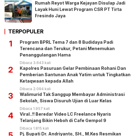
Rumah Reyot Warga Kejayan Disulap Jadi
Layak Huni Lewat Program CSR PT Tirta
Fresindo Jaya
TERPOPULER
1
Program BPRL Tema 7 dan 8 Budidaya Padi
Terencana dan Terukur, Petani Menemukan
Penanggulangan Hama
Dibaca 3.643 kali
2
Kapolres Pasuruan Gelar Pembinaan Rohani Dan
Pemberian Santunan Anak Yatim untuk Tingkatkan
Ketaqwaan kepada Allah
Dibaca 2.094 kali
3
Walimurid Tak Sanggup Membayar Administrasi
Sekolah, Siswa Disuruh Ujian di Luar Kelas
Dibaca 1.957 kali
4
Viral..!! Beredar Video LC Freelance Nyaris
Telanjang Bikin Heboh di Cafe Gempol 9
Dibaca 1.815 kali
5
Pj. Bupati Dr. Andriyanto, SH., M.Kes Resmikan