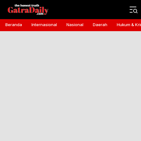
Gatra Daily
the honest truth
Beranda
Internasional
Nasional
Daerah
Hukum & Kri