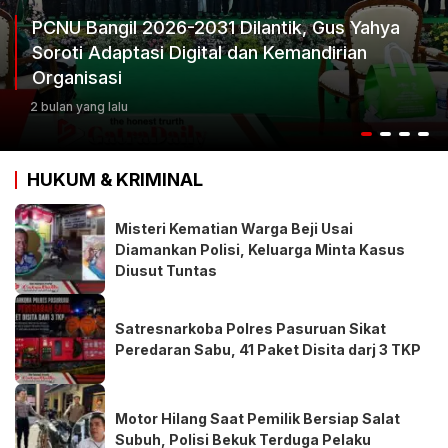
PCNU Bangil 2026-2031 Dilantik, Gus Yahya
Soroti Adaptasi Digital dan Kemandirian
Organisasi
2 bulan yang lalu
HUKUM & KRIMINAL
Misteri Kematian Warga Beji Usai
Diamankan Polisi, Keluarga Minta Kasus
Diusut Tuntas
Satresnarkoba Polres Pasuruan Sikat
Peredaran Sabu, 41 Paket Disita darj 3 TKP
Motor Hilang Saat Pemilik Bersiap Salat
Subuh, Polisi Bekuk Terduga Pelaku