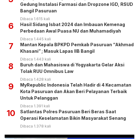
Gedung Instalasi Farmasi dan Dropzone IGD, RSUD
Bangil Pasuruan
Dibaca 1.615 kali
6
Hasil Sidang Isbat 2024 dan Imbauan Kemenag
Perbedaan Awal Puasa NU dan Muhamadiyah
Dibaca 1.445 kali
7
Mantan Kepala BPKPD Pemkab Pasuruan “Akhmad
Khasani” ; Masuk Lapas IIB Bangil
Dibaca 1.443 kali
8
Buruh dan Mahasiswa di Yogyakarta Gelar Aksi
Tolak RUU Omnibus Law
Dibaca 1.428 kali
9
MyRepublic Indonesia Telah Hadir di 4 Kecamatan
Kota Pasuruan dan Akan Beri Pelayanan Terbaik
Untuk Pelanggan
Dibaca 1.391 kali
10
Satlantas Polres Pasuruan Beri Beras Saat
Operasi Keselamatan Bikin Masyarakat Senang
Dibaca 1.378 kali