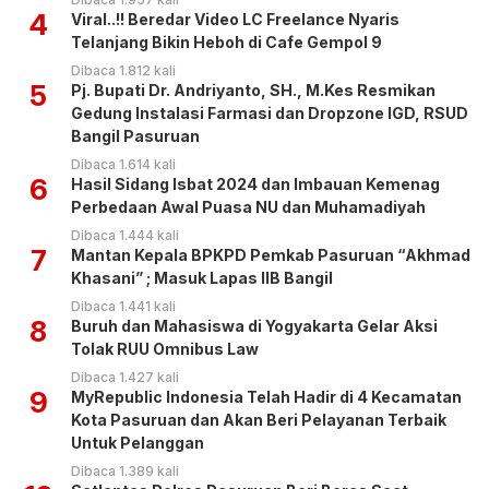
4
Viral..!! Beredar Video LC Freelance Nyaris
Telanjang Bikin Heboh di Cafe Gempol 9
Dibaca 1.812 kali
5
Pj. Bupati Dr. Andriyanto, SH., M.Kes Resmikan
Gedung Instalasi Farmasi dan Dropzone IGD, RSUD
Bangil Pasuruan
Dibaca 1.614 kali
6
Hasil Sidang Isbat 2024 dan Imbauan Kemenag
Perbedaan Awal Puasa NU dan Muhamadiyah
Dibaca 1.444 kali
7
Mantan Kepala BPKPD Pemkab Pasuruan “Akhmad
Khasani” ; Masuk Lapas IIB Bangil
Dibaca 1.441 kali
8
Buruh dan Mahasiswa di Yogyakarta Gelar Aksi
Tolak RUU Omnibus Law
Dibaca 1.427 kali
9
MyRepublic Indonesia Telah Hadir di 4 Kecamatan
Kota Pasuruan dan Akan Beri Pelayanan Terbaik
Untuk Pelanggan
Dibaca 1.389 kali