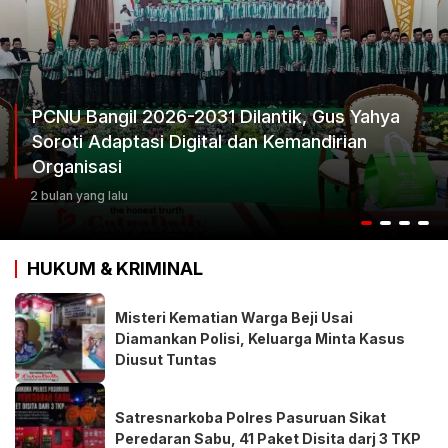
ngil 2026-2031 Dilantik, Gus Yahya
Adaptasi Digital dan Kemandirian
Ketum P
asi
Keputus
g lalu
3 bulan yan
HUKUM & KRIMINAL
Misteri Kematian Warga Beji Usai
Diamankan Polisi, Keluarga Minta Kasus
Diusut Tuntas
Satresnarkoba Polres Pasuruan Sikat
Peredaran Sabu, 41 Paket Disita darj 3 TKP