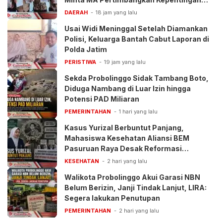
Anak
DAERAH
18 jam yang lalu
Usai Widi Meninggal Setelah Diamankan
Polisi, Keluarga Bantah Cabut Laporan di
Polda Jatim
PERISTIWA
19 jam yang lalu
Sekda Probolinggo Sidak Tambang Boto,
Diduga Nambang di Luar Izin hingga
Potensi PAD Miliaran
PEMERINTAHAN
1 hari yang lalu
Kasus Yurizal Berbuntut Panjang,
Mahasiswa Kesehatan Aliansi BEM
Pasuruan Raya Desak Reformasi
Pelayanan BPJS
KESEHATAN
2 hari yang lalu
Walikota Probolinggo Akui Garasi NBN
Belum Berizin, Janji Tindak Lanjut, LIRA:
Segera lakukan Penutupan
PEMERINTAHAN
2 hari yang lalu