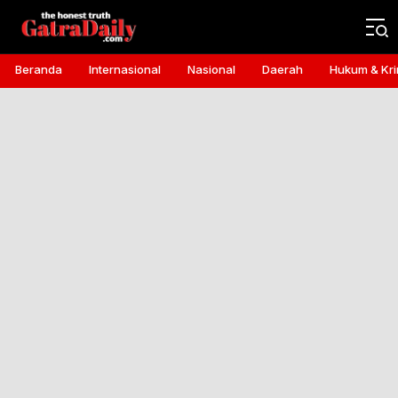
Gatra Daily
the honest truth
Beranda
Internasional
Nasional
Daerah
Hukum & Kri