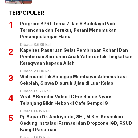
TERPOPULER
1
Program BPRL Tema 7 dan 8 Budidaya Padi
Terencana dan Terukur, Petani Menemukan
Penanggulangan Hama
Dibaca 3.639 kali
2
Kapolres Pasuruan Gelar Pembinaan Rohani Dan
Pemberian Santunan Anak Yatim untuk Tingkatkan
Ketaqwaan kepada Allah
Dibaca 2.086 kali
3
Walimurid Tak Sanggup Membayar Administrasi
Sekolah, Siswa Disuruh Ujian di Luar Kelas
Dibaca 1.957 kali
4
Viral..!! Beredar Video LC Freelance Nyaris
Telanjang Bikin Heboh di Cafe Gempol 9
Dibaca 1.812 kali
5
Pj. Bupati Dr. Andriyanto, SH., M.Kes Resmikan
Gedung Instalasi Farmasi dan Dropzone IGD, RSUD
Bangil Pasuruan
Dibaca 1.613 kali