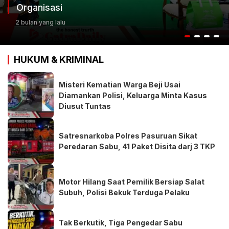
Keputusan Terbaik
3 bulan yang lalu
HUKUM & KRIMINAL
Misteri Kematian Warga Beji Usai
Diamankan Polisi, Keluarga Minta Kasus
Diusut Tuntas
Satresnarkoba Polres Pasuruan Sikat
Peredaran Sabu, 41 Paket Disita darj 3 TKP
Motor Hilang Saat Pemilik Bersiap Salat
Subuh, Polisi Bekuk Terduga Pelaku
Tak Berkutik, Tiga Pengedar Sabu