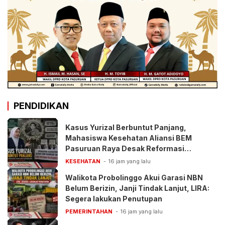
PENDIDIKAN
Kasus Yurizal Berbuntut Panjang,
Mahasiswa Kesehatan Aliansi BEM
Pasuruan Raya Desak Reformasi
Pelayanan BPJS
KESEHATAN
16 jam yang lalu
Walikota Probolinggo Akui Garasi NBN
Belum Berizin, Janji Tindak Lanjut, LIRA:
Segera lakukan Penutupan
PEMERINTAHAN
16 jam yang lalu