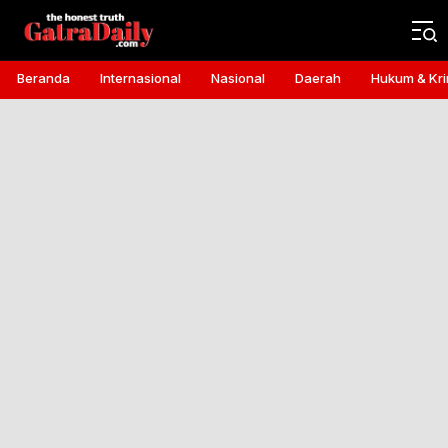
Gatra Daily
the honest truth
Beranda
Internasional
Nasional
Daerah
Hukum & Kri