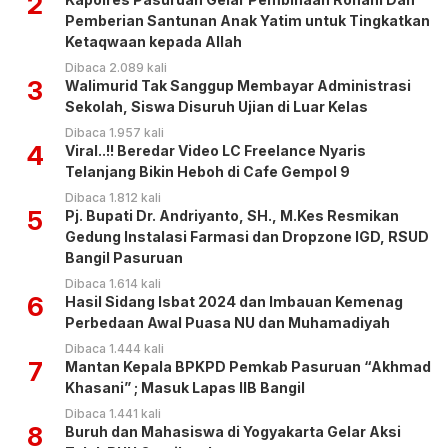
2
Pemberian Santunan Anak Yatim untuk Tingkatkan
Ketaqwaan kepada Allah
Dibaca 2.089 kali
3
Walimurid Tak Sanggup Membayar Administrasi
Sekolah, Siswa Disuruh Ujian di Luar Kelas
Dibaca 1.957 kali
4
Viral..!! Beredar Video LC Freelance Nyaris
Telanjang Bikin Heboh di Cafe Gempol 9
Dibaca 1.812 kali
5
Pj. Bupati Dr. Andriyanto, SH., M.Kes Resmikan
Gedung Instalasi Farmasi dan Dropzone IGD, RSUD
Bangil Pasuruan
Dibaca 1.614 kali
6
Hasil Sidang Isbat 2024 dan Imbauan Kemenag
Perbedaan Awal Puasa NU dan Muhamadiyah
Dibaca 1.444 kali
7
Mantan Kepala BPKPD Pemkab Pasuruan “Akhmad
Khasani” ; Masuk Lapas IIB Bangil
Dibaca 1.441 kali
8
Buruh dan Mahasiswa di Yogyakarta Gelar Aksi