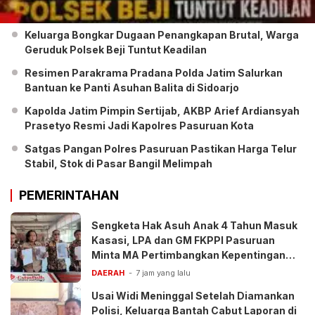
Keluarga Bongkar Dugaan Penangkapan Brutal, Warga
Geruduk Polsek Beji Tuntut Keadilan
Resimen Parakrama Pradana Polda Jatim Salurkan
Bantuan ke Panti Asuhan Balita di Sidoarjo
Kapolda Jatim Pimpin Sertijab, AKBP Arief Ardiansyah
Prasetyo Resmi Jadi Kapolres Pasuruan Kota
Satgas Pangan Polres Pasuruan Pastikan Harga Telur
Stabil, Stok di Pasar Bangil Melimpah
PEMERINTAHAN
Sengketa Hak Asuh Anak 4 Tahun Masuk
Kasasi, LPA dan GM FKPPI Pasuruan
Minta MA Pertimbangkan Kepentingan
Anak
DAERAH
7 jam yang lalu
Usai Widi Meninggal Setelah Diamankan
Polisi, Keluarga Bantah Cabut Laporan di