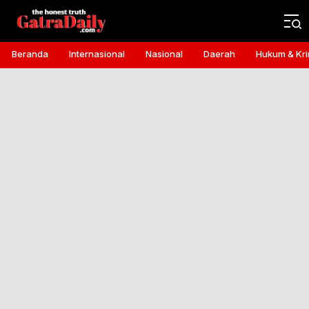
Gatra Daily
the honest truth
Beranda
Internasional
Nasional
Daerah
Hukum & Kri