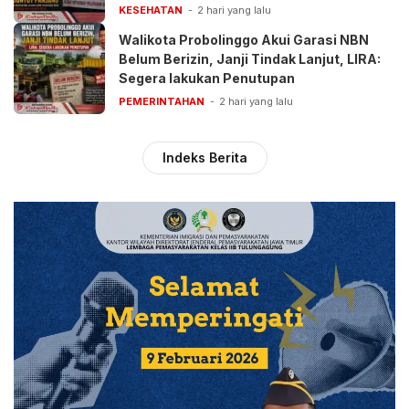
Pelayanan BPJS
KESEHATAN
2 hari yang lalu
Walikota Probolinggo Akui Garasi NBN
Belum Berizin, Janji Tindak Lanjut, LIRA:
Segera lakukan Penutupan
PEMERINTAHAN
2 hari yang lalu
Indeks Berita