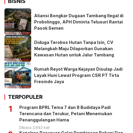
BISNIS
Aliansi Bongkar Dugaan Tambang Ilegal di
Probolinggo, APH Diminta Telusuri Rantai
Pasok Semen
Diduga Terobos Hutan Tanpa Izin, CV
Melangkah Maju Dilaporkan Gunakan
Kawasan Hutan untuk Jalur Tambang
Rumah Reyot Warga Kejayan Disulap Jadi
Layak Huni Lewat Program CSR PT Tirta
Fresindo Jaya
TERPOPULER
1
Program BPRL Tema 7 dan 8 Budidaya Padi
Terencana dan Terukur, Petani Menemukan
Penanggulangan Hama
Dibaca 3.642 kali
Kapolres Pasuruan Gelar Pembinaan Rohani Dan