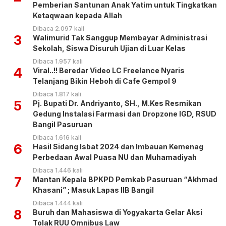
Pemberian Santunan Anak Yatim untuk Tingkatkan
Ketaqwaan kepada Allah
Dibaca 2.097 kali
3
Walimurid Tak Sanggup Membayar Administrasi
Sekolah, Siswa Disuruh Ujian di Luar Kelas
Dibaca 1.957 kali
4
Viral..!! Beredar Video LC Freelance Nyaris
Telanjang Bikin Heboh di Cafe Gempol 9
Dibaca 1.817 kali
5
Pj. Bupati Dr. Andriyanto, SH., M.Kes Resmikan
Gedung Instalasi Farmasi dan Dropzone IGD, RSUD
Bangil Pasuruan
Dibaca 1.616 kali
6
Hasil Sidang Isbat 2024 dan Imbauan Kemenag
Perbedaan Awal Puasa NU dan Muhamadiyah
Dibaca 1.446 kali
7
Mantan Kepala BPKPD Pemkab Pasuruan “Akhmad
Khasani” ; Masuk Lapas IIB Bangil
Dibaca 1.444 kali
8
Buruh dan Mahasiswa di Yogyakarta Gelar Aksi
Tolak RUU Omnibus Law