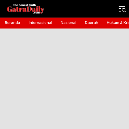
Gatra Daily
the honest truth
Beranda
Internasional
Nasional
Daerah
Hukum & Kri