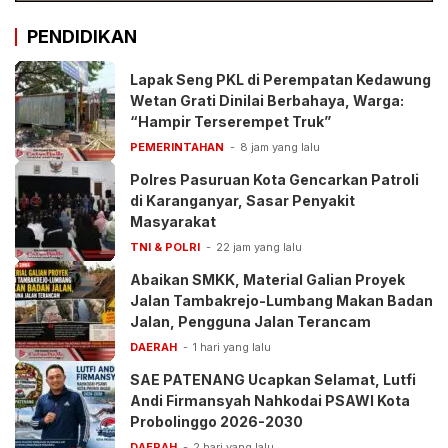
PENDIDIKAN
Lapak Seng PKL di Perempatan Kedawung
Wetan Grati Dinilai Berbahaya, Warga:
“Hampir Terserempet Truk”
PEMERINTAHAN
8 jam yang lalu
Polres Pasuruan Kota Gencarkan Patroli
di Karanganyar, Sasar Penyakit
Masyarakat
TNI & POLRI
22 jam yang lalu
Abaikan SMKK, Material Galian Proyek
Jalan Tambakrejo-Lumbang Makan Badan
Jalan, Pengguna Jalan Terancam
DAERAH
1 hari yang lalu
SAE PATENANG Ucapkan Selamat, Lutfi
Andi Firmansyah Nahkodai PSAWI Kota
Probolinggo 2026-2030
DAERAH
2 hari yang lalu