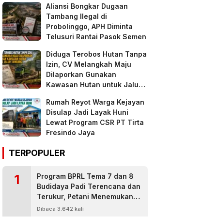
Aliansi Bongkar Dugaan
Tambang Ilegal di
Probolinggo, APH Diminta
Telusuri Rantai Pasok Semen
Diduga Terobos Hutan Tanpa
Izin, CV Melangkah Maju
Dilaporkan Gunakan
Kawasan Hutan untuk Jalur
Tambang
Rumah Reyot Warga Kejayan
Disulap Jadi Layak Huni
Lewat Program CSR PT Tirta
Fresindo Jaya
TERPOPULER
1
Program BPRL Tema 7 dan 8
Budidaya Padi Terencana dan
Terukur, Petani Menemukan
Penanggulangan Hama
Dibaca 3.642 kali