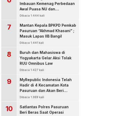
Imbauan Kemenag Perbedaan
Awal Puasa NU dan
Muhamadiyah
Dibaca 1.444 kali
7
Mantan Kepala BPKPD Pemkab
Pasuruan “Akhmad Khasani” ;
Masuk Lapas IIB Bangil
Dibaca 1.441 kali
8
Buruh dan Mahasiswa di
Yogyakarta Gelar Aksi Tolak
RUU Omnibus Law
Dibaca 1.427 kali
9
MyRepublic Indonesia Telah
Hadir di 4 Kecamatan Kota
Pasuruan dan Akan Beri
Pelayanan Terbaik Untuk
Dibaca 1.389 kali
Pelanggan
10
Satlantas Polres Pasuruan
Beri Beras Saat Operasi