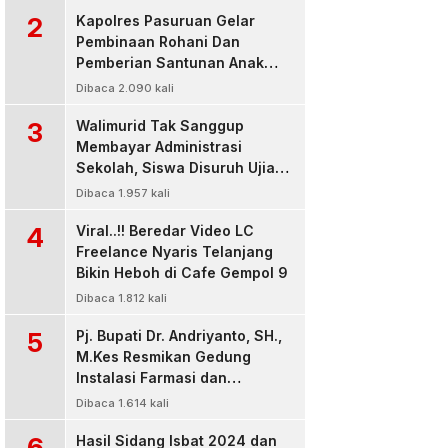
2
Kapolres Pasuruan Gelar
Pembinaan Rohani Dan
Pemberian Santunan Anak
Yatim untuk Tingkatkan
Dibaca 2.090 kali
Ketaqwaan kepada Allah
3
Walimurid Tak Sanggup
Membayar Administrasi
Sekolah, Siswa Disuruh Ujian
di Luar Kelas
Dibaca 1.957 kali
4
Viral..!! Beredar Video LC
Freelance Nyaris Telanjang
Bikin Heboh di Cafe Gempol 9
Dibaca 1.812 kali
5
Pj. Bupati Dr. Andriyanto, SH.,
M.Kes Resmikan Gedung
Instalasi Farmasi dan
Dropzone IGD, RSUD Bangil
Dibaca 1.614 kali
Pasuruan
6
Hasil Sidang Isbat 2024 dan