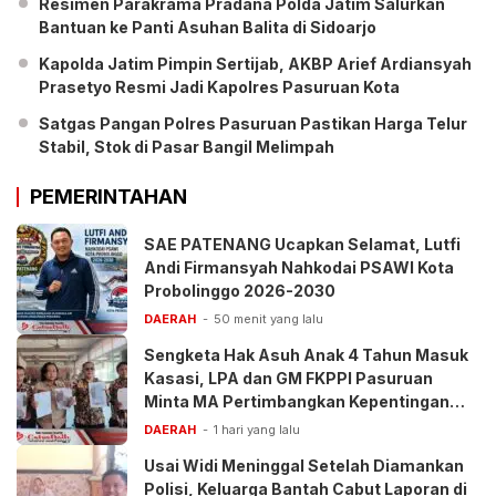
Resimen Parakrama Pradana Polda Jatim Salurkan
Bantuan ke Panti Asuhan Balita di Sidoarjo
Kapolda Jatim Pimpin Sertijab, AKBP Arief Ardiansyah
Prasetyo Resmi Jadi Kapolres Pasuruan Kota
Satgas Pangan Polres Pasuruan Pastikan Harga Telur
Stabil, Stok di Pasar Bangil Melimpah
PEMERINTAHAN
SAE PATENANG Ucapkan Selamat, Lutfi
Andi Firmansyah Nahkodai PSAWI Kota
Probolinggo 2026-2030
DAERAH
50 menit yang lalu
Sengketa Hak Asuh Anak 4 Tahun Masuk
Kasasi, LPA dan GM FKPPI Pasuruan
Minta MA Pertimbangkan Kepentingan
Anak
DAERAH
1 hari yang lalu
Usai Widi Meninggal Setelah Diamankan
Polisi, Keluarga Bantah Cabut Laporan di