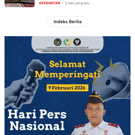
Pelayanan BPJS
KESEHATAN
2 hari yang lalu
Indeks Berita