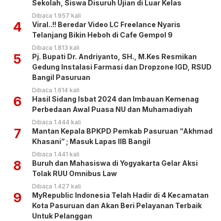
Sekolah, Siswa Disuruh Ujian di Luar Kelas
Dibaca 1.957 kali
4
Viral..!! Beredar Video LC Freelance Nyaris
Telanjang Bikin Heboh di Cafe Gempol 9
Dibaca 1.813 kali
5
Pj. Bupati Dr. Andriyanto, SH., M.Kes Resmikan
Gedung Instalasi Farmasi dan Dropzone IGD, RSUD
Bangil Pasuruan
Dibaca 1.614 kali
6
Hasil Sidang Isbat 2024 dan Imbauan Kemenag
Perbedaan Awal Puasa NU dan Muhamadiyah
Dibaca 1.444 kali
7
Mantan Kepala BPKPD Pemkab Pasuruan “Akhmad
Khasani” ; Masuk Lapas IIB Bangil
Dibaca 1.441 kali
8
Buruh dan Mahasiswa di Yogyakarta Gelar Aksi
Tolak RUU Omnibus Law
Dibaca 1.427 kali
9
MyRepublic Indonesia Telah Hadir di 4 Kecamatan
Kota Pasuruan dan Akan Beri Pelayanan Terbaik
Untuk Pelanggan