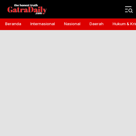
Gatra Daily
the honest truth
Beranda
Internasional
Nasional
Daerah
Hukum & Kri