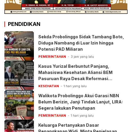
PENDIDIKAN
Sekda Probolinggo Sidak Tambang Boto,
Diduga Nambang di Luar Izin hingga
Potensi PAD Miliaran
PEMERINTAHAN
3 jam yang lalu
Kasus Yurizal Berbuntut Panjang,
Mahasiswa Kesehatan Aliansi BEM
Pasuruan Raya Desak Reformasi
Pelayanan BPJS
KESEHATAN
1 hari yang lalu
Walikota Probolinggo Akui Garasi NBN
Belum Berizin, Janji Tindak Lanjut, LIRA:
Segera lakukan Penutupan
PEMERINTAHAN
1 hari yang lalu
Keluarga Pertanyakan Dasar
Penangkapan Widi, Minta Penjelasan