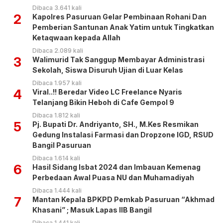
Dibaca 3.641 kali
2
Kapolres Pasuruan Gelar Pembinaan Rohani Dan
Pemberian Santunan Anak Yatim untuk Tingkatkan
Ketaqwaan kepada Allah
Dibaca 2.089 kali
3
Walimurid Tak Sanggup Membayar Administrasi
Sekolah, Siswa Disuruh Ujian di Luar Kelas
Dibaca 1.957 kali
4
Viral..!! Beredar Video LC Freelance Nyaris
Telanjang Bikin Heboh di Cafe Gempol 9
Dibaca 1.812 kali
5
Pj. Bupati Dr. Andriyanto, SH., M.Kes Resmikan
Gedung Instalasi Farmasi dan Dropzone IGD, RSUD
Bangil Pasuruan
Dibaca 1.614 kali
6
Hasil Sidang Isbat 2024 dan Imbauan Kemenag
Perbedaan Awal Puasa NU dan Muhamadiyah
Dibaca 1.444 kali
7
Mantan Kepala BPKPD Pemkab Pasuruan “Akhmad
Khasani” ; Masuk Lapas IIB Bangil
Dibaca 1.441 kali