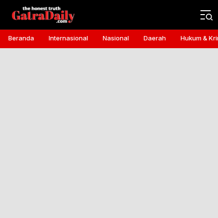
Gatra Daily
the honest truth
Beranda
Internasional
Nasional
Daerah
Hukum & Kri