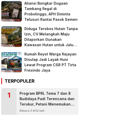
Aliansi Bongkar Dugaan
Tambang Ilegal di
Probolinggo, APH Diminta
Telusuri Rantai Pasok Semen
Diduga Terobos Hutan Tanpa
Izin, CV Melangkah Maju
Dilaporkan Gunakan
Kawasan Hutan untuk Jalur
Tambang
Rumah Reyot Warga Kejayan
Disulap Jadi Layak Huni
Lewat Program CSR PT Tirta
Fresindo Jaya
TERPOPULER
1
Program BPRL Tema 7 dan 8
Budidaya Padi Terencana dan
Terukur, Petani Menemukan
Penanggulangan Hama
Dibaca 3.642 kali