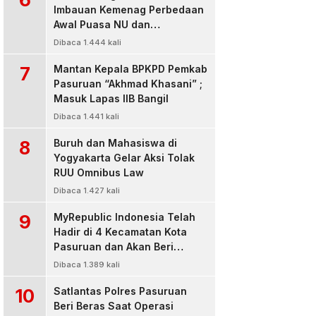
Imbauan Kemenag Perbedaan
Awal Puasa NU dan
Muhamadiyah
Dibaca 1.444 kali
7
Mantan Kepala BPKPD Pemkab
Pasuruan “Akhmad Khasani” ;
Masuk Lapas IIB Bangil
Dibaca 1.441 kali
8
Buruh dan Mahasiswa di
Yogyakarta Gelar Aksi Tolak
RUU Omnibus Law
Dibaca 1.427 kali
9
MyRepublic Indonesia Telah
Hadir di 4 Kecamatan Kota
Pasuruan dan Akan Beri
Pelayanan Terbaik Untuk
Dibaca 1.389 kali
Pelanggan
10
Satlantas Polres Pasuruan
Beri Beras Saat Operasi