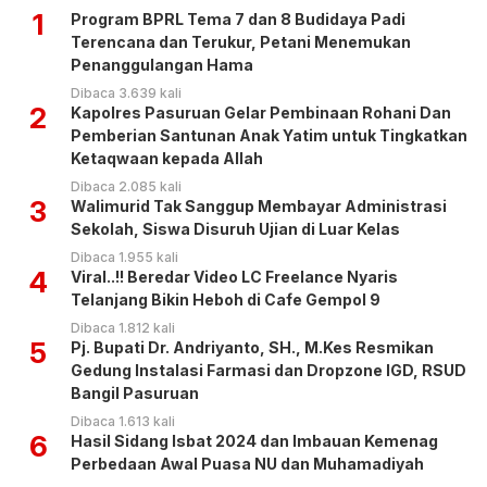
1
Program BPRL Tema 7 dan 8 Budidaya Padi
Terencana dan Terukur, Petani Menemukan
Penanggulangan Hama
Dibaca 3.639 kali
2
Kapolres Pasuruan Gelar Pembinaan Rohani Dan
Pemberian Santunan Anak Yatim untuk Tingkatkan
Ketaqwaan kepada Allah
Dibaca 2.085 kali
3
Walimurid Tak Sanggup Membayar Administrasi
Sekolah, Siswa Disuruh Ujian di Luar Kelas
Dibaca 1.955 kali
4
Viral..!! Beredar Video LC Freelance Nyaris
Telanjang Bikin Heboh di Cafe Gempol 9
Dibaca 1.812 kali
5
Pj. Bupati Dr. Andriyanto, SH., M.Kes Resmikan
Gedung Instalasi Farmasi dan Dropzone IGD, RSUD
Bangil Pasuruan
Dibaca 1.613 kali
6
Hasil Sidang Isbat 2024 dan Imbauan Kemenag
Perbedaan Awal Puasa NU dan Muhamadiyah