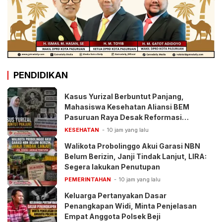
PENDIDIKAN
Kasus Yurizal Berbuntut Panjang,
Mahasiswa Kesehatan Aliansi BEM
Pasuruan Raya Desak Reformasi
Pelayanan BPJS
KESEHATAN
10 jam yang lalu
Walikota Probolinggo Akui Garasi NBN
Belum Berizin, Janji Tindak Lanjut, LIRA:
Segera lakukan Penutupan
PEMERINTAHAN
10 jam yang lalu
Keluarga Pertanyakan Dasar
Penangkapan Widi, Minta Penjelasan
Empat Anggota Polsek Beji