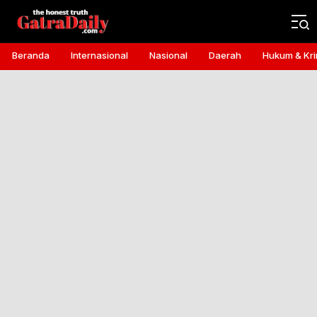
Gatra Daily
the honest truth
Beranda
Internasional
Nasional
Daerah
Hukum & Kri