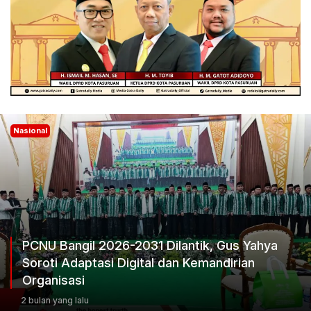
Nasional
s Yahya
ian
Ketum Progib Dorong Rapimwil Jatim
Keputusan Terbaik
2 bulan yang lalu