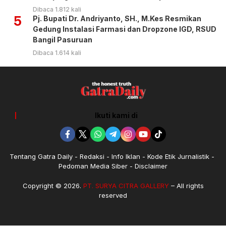
Dibaca 1.812 kali
5
Pj. Bupati Dr. Andriyanto, SH., M.Kes Resmikan
Gedung Instalasi Farmasi dan Dropzone IGD, RSUD
Bangil Pasuruan
Dibaca 1.614 kali
Ikuti kami di
Tentang Gatra Daily
Redaksi
Info Iklan
Kode Etik Jurnalistik
Pedoman Media Siber
Disclaimer
Copyright © 2026.
PT. SURYA CITRA GALLERY
– All rights
reserved