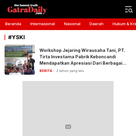
Gatra Daily
the honest truth
Beranda
Internasional
Nasional
Daerah
Hukum & Kri
#YSKI
Workshop Jejaring Wirausaha Tani, PT.
Tirta Investama Pabrik Keboncandi
Mendapatkan Apresiasi Dari Berbagai
Pihak
BERITA
2 tahun yang lalu