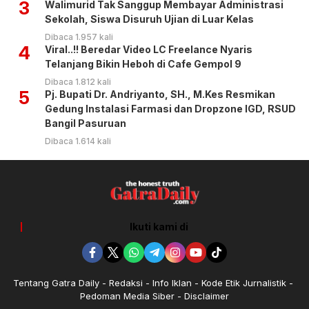
3
Walimurid Tak Sanggup Membayar Administrasi
Sekolah, Siswa Disuruh Ujian di Luar Kelas
Dibaca 1.957 kali
4
Viral..!! Beredar Video LC Freelance Nyaris
Telanjang Bikin Heboh di Cafe Gempol 9
Dibaca 1.812 kali
5
Pj. Bupati Dr. Andriyanto, SH., M.Kes Resmikan
Gedung Instalasi Farmasi dan Dropzone IGD, RSUD
Bangil Pasuruan
Dibaca 1.614 kali
Ikuti kami di
Tentang Gatra Daily
Redaksi
Info Iklan
Kode Etik Jurnalistik
Pedoman Media Siber
Disclaimer