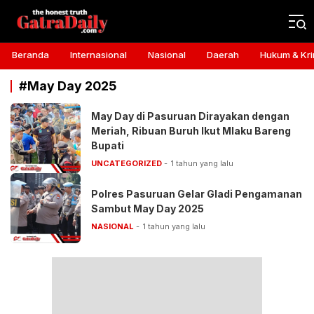
Gatra Daily
the honest truth
Beranda
Internasional
Nasional
Daerah
Hukum & Kri
#May Day 2025
May Day di Pasuruan Dirayakan dengan
Meriah, Ribuan Buruh Ikut Mlaku Bareng
Bupati
UNCATEGORIZED
1 tahun yang lalu
Polres Pasuruan Gelar Gladi Pengamanan
Sambut May Day 2025
NASIONAL
1 tahun yang lalu