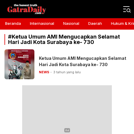
Gatra Daily
the honest truth
Beranda
Internasional
Nasional
Daerah
Hukum & Kri
#Ketua Umum AMI Mengucapkan Selamat
Hari Jadi Kota Surabaya ke- 730
Ketua Umum AMI Mengucapkan Selamat
Hari Jadi Kota Surabaya ke- 730
NEWS
3 tahun yang lalu