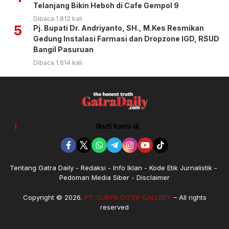
Telanjang Bikin Heboh di Cafe Gempol 9
Dibaca 1.812 kali
5
Pj. Bupati Dr. Andriyanto, SH., M.Kes Resmikan
Gedung Instalasi Farmasi dan Dropzone IGD, RSUD
Bangil Pasuruan
Dibaca 1.614 kali
Ikuti kami di
Tentang Gatra Daily
Redaksi
Info Iklan
Kode Etik Jurnalistik
Pedoman Media Siber
Disclaimer
Copyright © 2026.
PT. SURYA CITRA GALLERY
– All rights
reserved